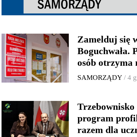
SAMORZĄDY
Zamelduj się 
Boguchwała. P
osób otrzyma 
SAMORZĄDY
/ 4 
Trzebownisko 
program profi
razem dla uczn