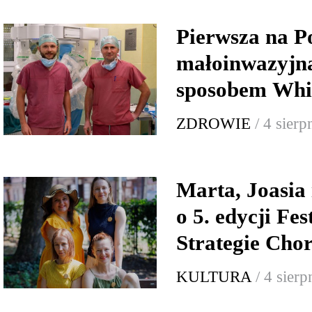
Pierwsza na P
małoinwazyjna
sposobem Whi
ZDROWIE
/ 4 sier
Marta, Joasia
o 5. edycji Fe
Strategie Cho
KULTURA
/ 4 sier