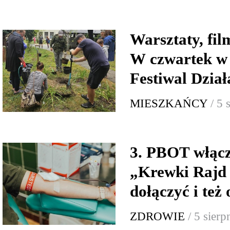
Warsztaty, fi
W czwartek w
Festiwal Dzia
MIESZKAŃCY
/ 5 
3. PBOT włącz
„Krewki Rajd
dołączyć i też
ZDROWIE
/ 5 sier