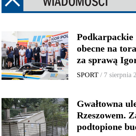
Podkarpackie 
obecne na tor
za sprawą Igo
SPORT
/ 7 sierpnia
Gwałtowna ul
Rzeszowem. Za
podtopione bu