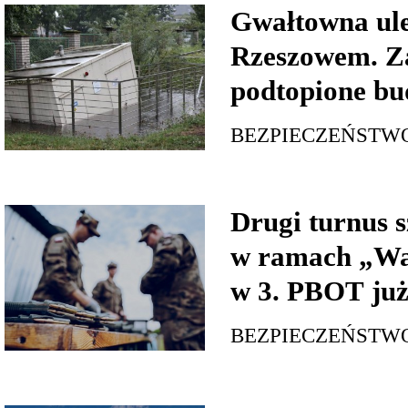
Gwałtowna ul
Rzeszowem. Za
podtopione bu
BEZPIECZEŃSTW
Drugi turnus s
w ramach „Wa
w 3. PBOT już
BEZPIECZEŃSTW