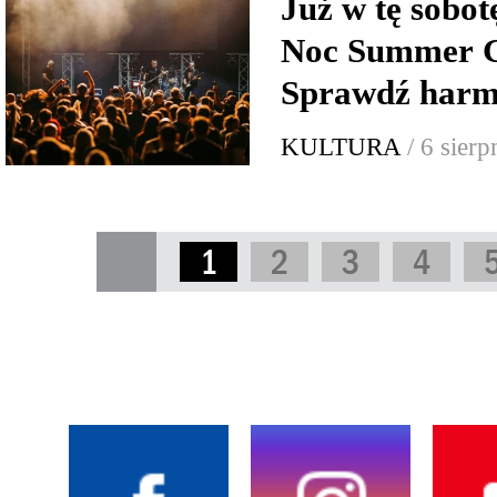
Już w tę sobo
Noc Summer G
Sprawdź har
KULTURA
/ 6 sier
1
2
3
4