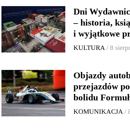
Dni Wydawnic
– historia, ksi
i wyjątkowe p
KULTURA
/ 8 sier
Objazdy autob
przejazdów p
bolidu Formuł
KOMUNIKACJA
/ 