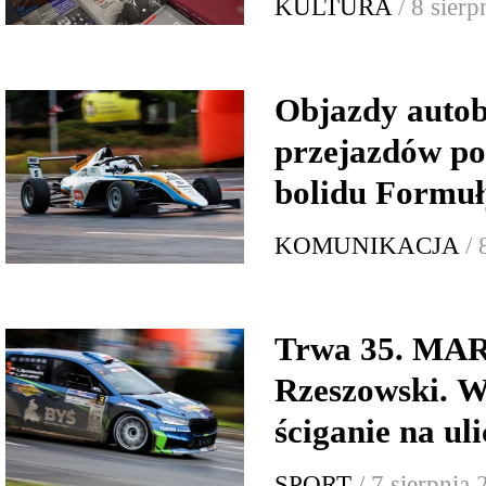
KULTURA
/ 8 sier
Objazdy autob
przejazdów p
bolidu Formuł
KOMUNIKACJA
/ 
Trwa 35. MA
Rzeszowski. W
ściganie na ul
SPORT
/ 7 sierpnia