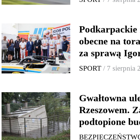
Podkarpackie 
obecne na tor
za sprawą Igo
SPORT
/ 7 sierpnia
Gwałtowna ul
Rzeszowem. Za
podtopione bu
BEZPIECZEŃSTW