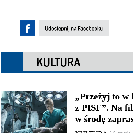
KULTURA
„Przeżyj to w k
z PISF”. Na f
w środę zapra