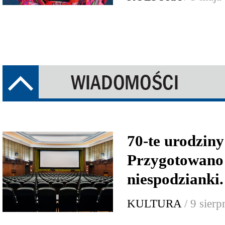
70-te urodzin
Przygotowano
niespodzian
KULTURA
/ 9 sier