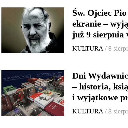
Św. Ojciec Pio
ekranie – wyj
już 9 sierpnia
KULTURA
/ 8 sier
Dni Wydawnic
– historia, ksi
i wyjątkowe p
KULTURA
/ 8 sier