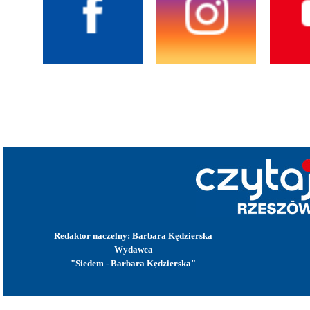
Redaktor naczelny: Barbara Kędzierska
Wydawca
"Siedem - Barbara Kędzierska"