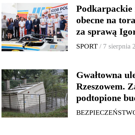
Podkarpackie 
obecne na tor
za sprawą Igo
SPORT
/ 7 sierpnia
Gwałtowna ul
Rzeszowem. Za
podtopione bu
BEZPIECZEŃSTW