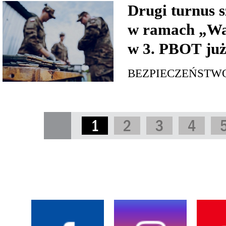
Drugi turnus s
w ramach „Wa
w 3. PBOT już
BEZPIECZEŃSTW
1
2
3
4