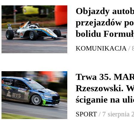
Objazdy autob
przejazdów p
bolidu Formuł
KOMUNIKACJA
/ 
Trwa 35. MA
Rzeszowski. W
ściganie na ul
SPORT
/ 7 sierpnia