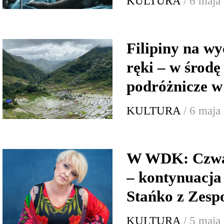
KULTURA
/ 6 maja
Filipiny na wy
ręki – w środę
podróżnicze w
KULTURA
/ 6 maja
W WDK: Czwa
– kontynuacja
Stańko z Zesp
KULTURA
/ 5 maja