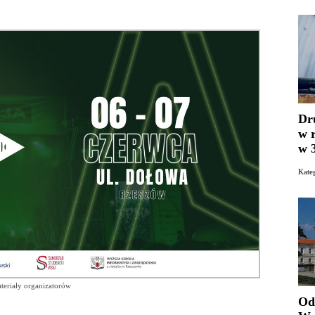
Dr
w 
w 
Kat
teriały organizatorów
Od