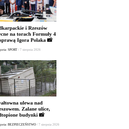
dkarpackie i Rzeszów
ecne na torach Formuły 4
 sprawą Igora Polaka 📸
goria: SPORT
/ 7 sierpnia 2026
ałtowna ulewa nad
eszowem. Zalane ulice,
dtopione budynki 📸
egoria: BEZPIECZEŃSTWO
/ 7 sierpnia 2026