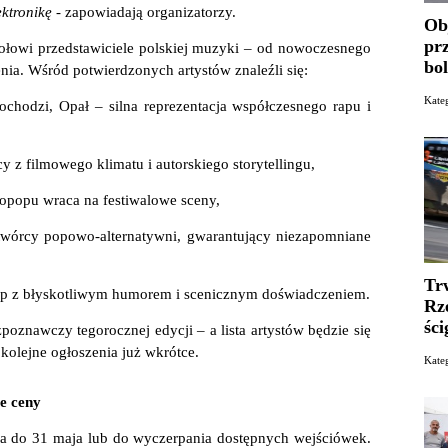
ktronikę -
zapowiadają organizatorzy.
Ob
pr
ołowi przedstawiciele polskiej muzyki – od nowoczesnego
bo
enia. Wśród potwierdzonych artystów znaleźli się:
Kat
chodzi, Opał – silna reprezentacja współczesnego rapu i
cy z filmowego klimatu i autorskiego storytellingu,
ropopu wraca na festiwalowe sceny,
twórcy popowo-alternatywni, gwarantujący niezapomniane
Tr
rap z błyskotliwym humorem i scenicznym doświadczeniem.
Rz
ści
poznawczy tegorocznej edycji – a lista artystów będzie się
kolejne ogłoszenia już wkrótce.
Kate
ze ceny
rwa do 31 maja lub do wyczerpania dostępnych wejściówek.