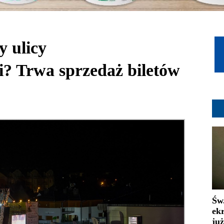
y ulicy
i? Trwa sprzedaż biletów
Św
ek
już