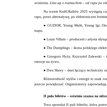
wrażenia. Line-up z rozmachem – od rapu po ele
Na scenie KultURaliów 2025 wystąpią cz
rapu, przez alternatywę, po elektroniczne brzmi
● GUZIOR, Young Multi, Young Igi, Otso
trapu,
● Louis Villain – producent i artysta słyną
● The Dumplings – ikona polskiego elekt
● Grzegorz Hyży, Krzysztof Zalewski – 
emocje na żywo,
● Dwa Sławy – duet łączący techniczny 
Różnorodność stylów i energii to znak roz
jeszcze powiększać. Organizatorzy zapowiadają 
II pula biletów – ostatnia szansa na niżs
Trwa sprzedaż II puli biletów, która pot