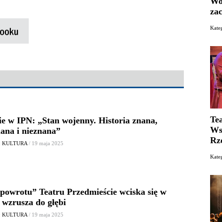
Wo
za
Kat
Te
e w IPN: „Stan wojenny. Historia znana,
Ws
ana i nieznana”
Rz
: KULTURA
/ 19 maja 2025
Kate
powrotu” Teatru Przedmieście wciska się w
 wzrusza do głębi
: KULTURA
/ 19 maja 2025