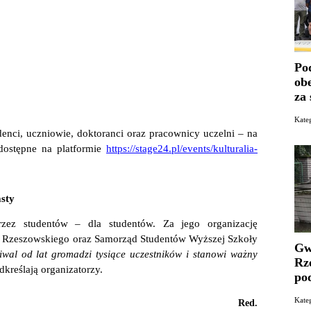
Po
ob
za
Kate
enci, uczniowie, doktoranci oraz pracownicy uczelni – na
 dostępne na platformie
https://stage24.pl/events/kulturalia-
asty
rzez studentów – dla studentów. Za jego organizację
 Rzeszowskiego oraz Samorząd Studentów Wyższej Szkoły
Gw
tiwal od lat gromadzi tysiące uczestników i stanowi ważny
Rz
dkreślają organizatorzy.
po
Kat
Red.