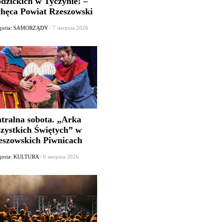
dzickich w Tyczynie! –
chęca Powiat Rzeszowski
egoria: SAMORZĄDY
/ 7 sierpnia 2026
atralna sobota. „Arka
zystkich Świętych” w
eszowskich Piwnicach
goria: KULTURA
/ 6 sierpnia 2026