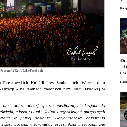
Kate
Dn
– h
 Fotografia/KultURalia/Facebook
i 
Kate
cja Rzeszowskich KultURaliów Studenckich. W tym roku
lizacji - na terenach zielonych przy ulicy Dołowej w
rtami, dobrą atmosferą oraz niezliczonymi okazjami do
zświetlaj miasto z nami”. Jedno z największych muzycznych
raca w pełnej odsłonie. Dotychczasowe ogłoszenia
ajwyższy poziom, gwarantując uczestnikom niezapomniane