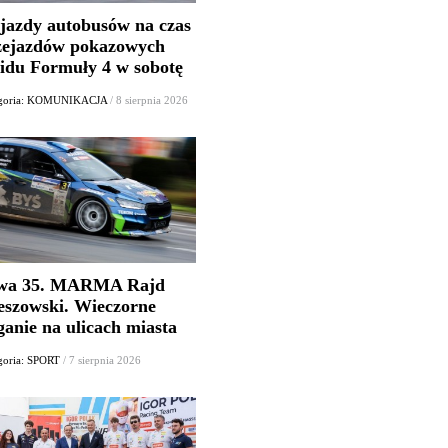
jazdy autobusów na czas
zejazdów pokazowych
lidu Formuły 4 w sobotę
egoria: KOMUNIKACJA
/ 8 sierpnia 2026
wa 35. MARMA Rajd
eszowski. Wieczorne
ganie na ulicach miasta
goria: SPORT
/ 7 sierpnia 2026