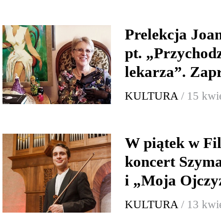
Prelekcja Joa
pt. „Przychodz
lekarza”. Za
KULTURA
/ 15 kwi
W piątek w Fi
koncert Szym
i „Moja Ojcz
KULTURA
/ 13 kwi