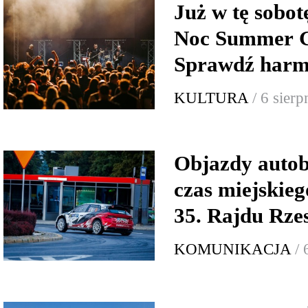
Już w tę sobo
Noc Summer G
Sprawdź har
KULTURA
/ 6 sier
Objazdy auto
czas miejskie
35. Rajdu Rze
KOMUNIKACJA
/ 