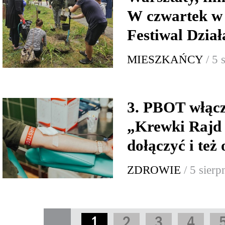
W czwartek w
Festiwal Dzia
MIESZKAŃCY
/ 5 
3. PBOT włącz
„Krewki Rajd
dołączyć i też
ZDROWIE
/ 5 sier
1
2
3
4