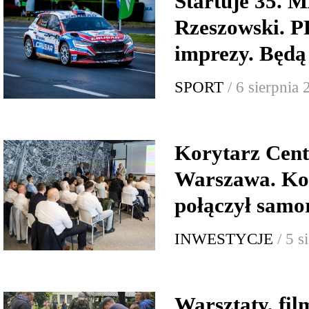
Startuje 35.
Rzeszowski.
imprezy. Będą
SPORT
/ 6 sierpnia
Korytarz Cent
Warszawa. Ko
połączył samor
INWESTYCJE
/ 5 
Warsztaty, fi