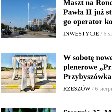
Maszt na Rond
Pawła II już s
go operator 
INWESTYCJE
/ 6 
W sobotę now
plenerowe „Pr
Przybyszówka:
RZESZÓW
/ 6 sier