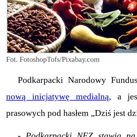
Fot. FotoshopTofs/Pixabay.com
Podkarpacki Narodowy Fundus
nową inicjatywę medialną
, a je
prasowych pod hasłem „Dziś jest d
- Podkarpacki NFZ stawia na p