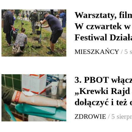
Warsztaty, fi
W czwartek w
Festiwal Dzia
MIESZKAŃCY
/ 5 
3. PBOT włącz
„Krewki Rajd
dołączyć i też
ZDROWIE
/ 5 sier