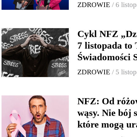
ZDROWIE
/ 6 list
Cykl NFZ „Dzi
7 listopada to
Świadomości S
ZDROWIE
/ 5 list
NFZ: Od różow
wąsy. Nie bój 
które mogą ur