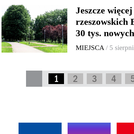
Jeszcze więcej 
rzeszowskich 
30 tys. nowych
MIEJSCA
/ 5 sierpn
1
2
3
4