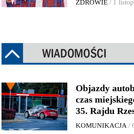
ZDROWIE
/ 1 list
Objazdy auto
czas miejskie
35. Rajdu Rze
KOMUNIKACJA
/ 