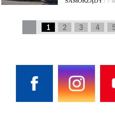
SAMORZĄDY
/ 7 
1
2
3
4