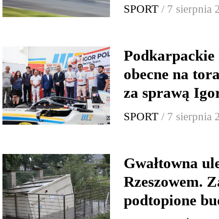
SPORT
/ 7 sierpnia
Podkarpackie 
obecne na tor
za sprawą Igo
SPORT
/ 7 sierpnia
Gwałtowna ul
Rzeszowem. Za
podtopione bu