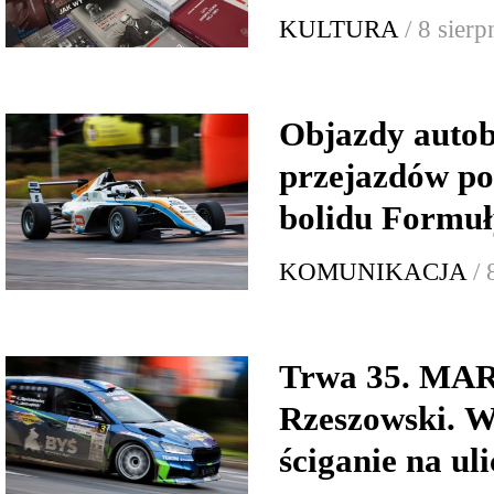
KULTURA
/ 8 sier
Objazdy autob
przejazdów p
bolidu Formuł
KOMUNIKACJA
/ 
Trwa 35. MA
Rzeszowski. W
ściganie na ul