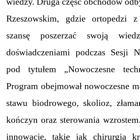
wiedzy. Druga część obchodów odby
Rzeszowskim, gdzie ortopedzi z
szansę poszerzać swoją wied
doświadczeniami podczas Sesji 
pod tytułem „Nowoczesne techn
Program obejmował nowoczesne me
stawu biodrowego, skolioz, złama
kończyn oraz sterowania wzrostem
innowacje, takie jak chirurgia k