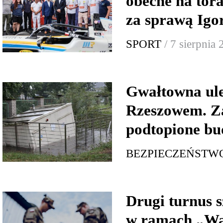
obecne na tor
za sprawą Igo
SPORT
/ 7 sierpnia
Gwałtowna ul
Rzeszowem. Za
podtopione bu
BEZPIECZEŃSTW
Drugi turnus s
w ramach „Wa