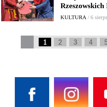
Rzeszowskich 
KULTURA
/ 6 sier
1
2
3
4