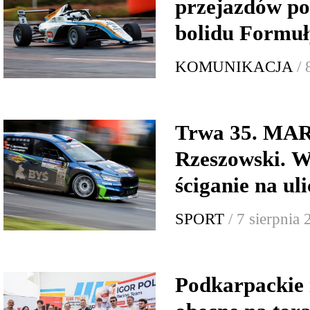
przejazdów p
bolidu Formuł
KOMUNIKACJA
/ 
Trwa 35. MA
Rzeszowski. W
ściganie na ul
SPORT
/ 7 sierpnia
Podkarpackie 