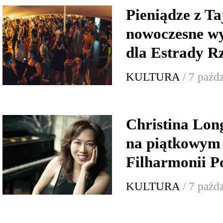
Pieniądze z T
nowoczesne w
dla Estrady R
KULTURA
/ 7 paźd
Christina Lon
na piątkowym 
Filharmonii P
KULTURA
/ 7 paźd