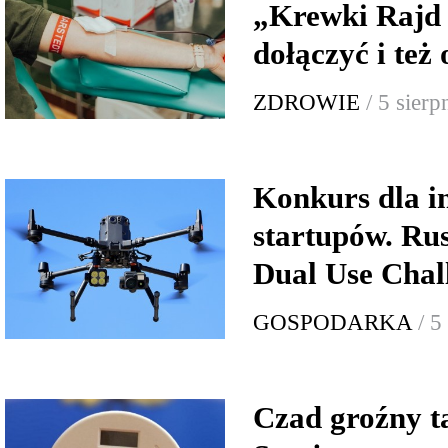
„Krewki Rajd
dołączyć i też
ZDROWIE
/ 5 sier
Konkurs dla 
startupów. Ru
Dual Use Chal
GOSPODARKA
/ 5
Czad groźny t