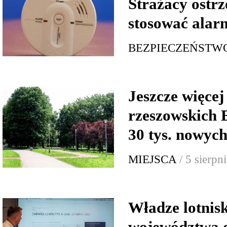
Strażacy ostrz
stosować alar
BEZPIECZEŃSTW
Jeszcze więcej 
rzeszowskich 
30 tys. nowych
MIEJSCA
/ 5 sierpn
Władze lotnis
województwa o