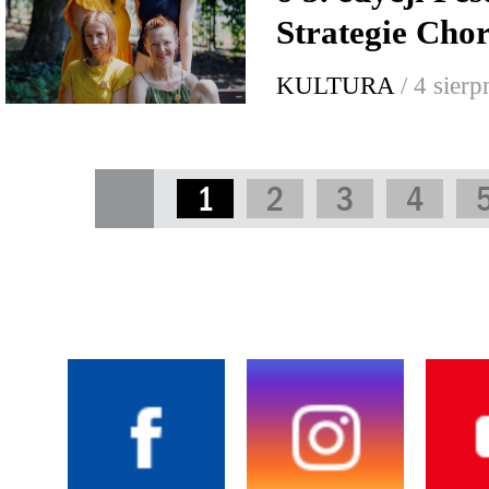
Strategie Cho
KULTURA
/ 4 sier
1
2
3
4