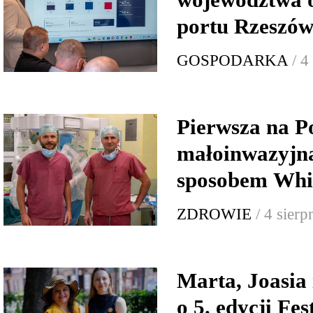
portu Rzeszów
GOSPODARKA
/ 4
Pierwsza na P
małoinwazyjna
sposobem Whi
ZDROWIE
/ 4 sier
Marta, Joasia
o 5. edycji Fe