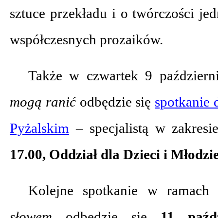
sztuce przekładu i o twórczości je
współczesnych prozaików.
Także w czwartek 9 paździer
mogą ranić
odbędzie się
spotkanie 
Pyżalskim
– specjalistą w zakres
17.00, Oddział dla Dzieci i Młodzi
Kolejne spotkanie w ramach
słowem
odbędzie się
11 paźd