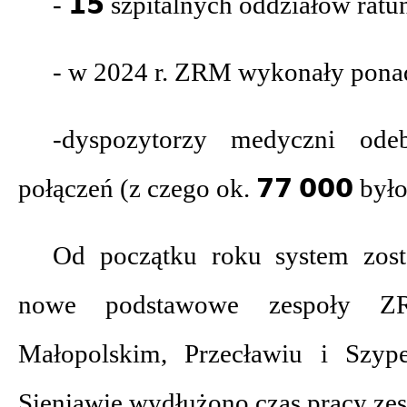
- 𝟭𝟱 szpitalnych oddziałów rat
- w 2024 r. ZRM wykonały ponad 
-dyspozytorzy medyczni odebr
połączeń (z czego ok. 𝟳𝟳 𝟬𝟬𝟬 był
Od początku roku system zos
nowe podstawowe zespoły 
Małopolskim, Przecławiu i Szyp
Sieniawie wydłużono czas pracy ze