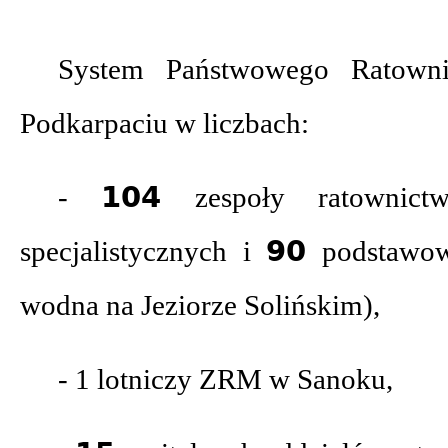
System Państwowego Ratown
Podkarpaciu w liczbach:
- 𝟭𝟬𝟰 zespoły ratownict
specjalistycznych i 𝟵𝟬 podsta
wodna na Jeziorze Solińskim),
- 1 lotniczy ZRM w Sanoku,