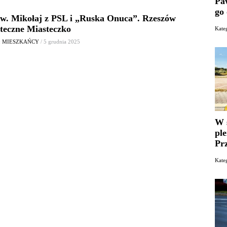
Paw
go
św. Mikołaj z PSL i „Ruska Onuca”. Rzeszów
teczne Miasteczko
Kate
: MIESZKAŃCY
/ 5 grudnia 2025
W 
pl
Pr
Kate