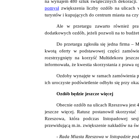
na wynajem 480 sztuk świątecznych dekoracji.
pomysł
zwiększenia liczby ozdób na ulicach 
turystów i kupujących do centrum miasta na czy
Ale w przetargu zawarto również pr
dodatkowych ozdób, jeżeli pozwoli na to budżet
Do przetargu zgłosiła się jedna firma – Mu
kwotą oferty w podstawowej części zamówien
rozstrzygnięty na korzyść Multidekoru jeszc
informowała, że kwestia skorzystania z prawa o
Ozdoby wynajęte w ramach zamówienia p
ich uroczyste podświetlenie odbyło się przy oka
Ozdób będzie jeszcze więcej
Obecnie ozdób na ulicach Rzeszowa jest 480
jeszcze więcej. Ratusz postanowił skorzystać 
Rzeszowa, która podczas listopadowej ses
przewidującą m.in. zwiększenie nakładów na świ
- Rada Miasta Rzeszowa w listopadzie po