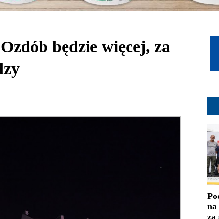
Ozdób będzie więcej, za
dzy
Po
na
za