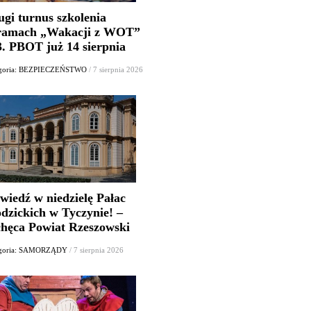
ugi turnus szkolenia
ramach „Wakacji z WOT”
3. PBOT już 14 sierpnia
egoria: BEZPIECZEŃSTWO
/ 7 sierpnia 2026
wiedź w niedzielę Pałac
dzickich w Tyczynie! –
chęca Powiat Rzeszowski
egoria: SAMORZĄDY
/ 7 sierpnia 2026