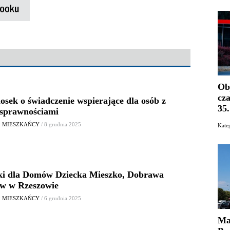
Ob
cz
osek o świadczenie wspierające dla osób z
35
osprawnościami
: MIESZKAŃCY
/ 8 grudnia 2025
Kat
ki dla Domów Dziecka Mieszko, Dobrawa
aw w Rzeszowie
: MIESZKAŃCY
/ 6 grudnia 2025
Ma