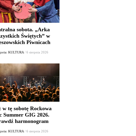
atralna sobota. „Arka
zystkich Świętych” w
eszowskich Piwnicach
goria: KULTURA
/ 6 sierpnia 2026
ż w tę sobotę Rockowa
c Summer GIG 2026.
rawdź harmonogram
goria: KULTURA
/ 6 sierpnia 2026