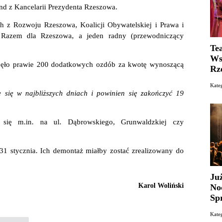
nd z Kancelarii Prezydenta Rzeszowa.
 z Rozwoju Rzeszowa, Koalicji Obywatelskiej i Prawa i
z Razem dla Rzeszowa, a jeden radny (przewodniczący
Te
Ws
ajęło prawie 200 dodatkowych ozdób za kwotę wynoszącą
Rz
Kate
się w najbliższych dniach i powinien się zakończyć 19
się m.in. na ul. Dąbrowskiego, Grunwaldzkiej czy
 stycznia. Ich demontaż miałby zostać zrealizowany do
Ju
Karol Woliński
No
Sp
Kate