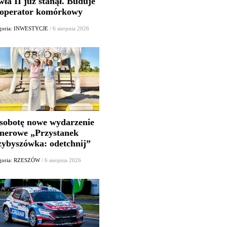
ła II już stanął. Buduje
 operator komórkowy
goria: INWESTYCJE
/ 6 sierpnia 2026
sobotę nowe wydarzenie
enerowe „Przystanek
zybyszówka: odetchnij”
goria: RZESZÓW
/ 6 sierpnia 2026