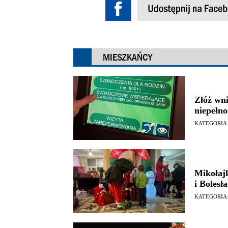
MIESZKAŃCY
Złóż wni
niepełn
KATEGORIA
Mikołaj
i Bolesł
KATEGORIA