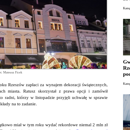
Kate
Gw
Rz
t. Mateusz Ficek
po
Kat
 roku Rzeszów zapłaci za wynajem dekoracji świątecznych,
ach miasta. Ratusz skorzystał z prawa opcji i zamówił
o radni, którzy w listopadzie przyjęli uchwałę w sprawie
łady na to zadanie.
zątkowo miał w tym roku wydać rekordowe niemal 2 mln zł