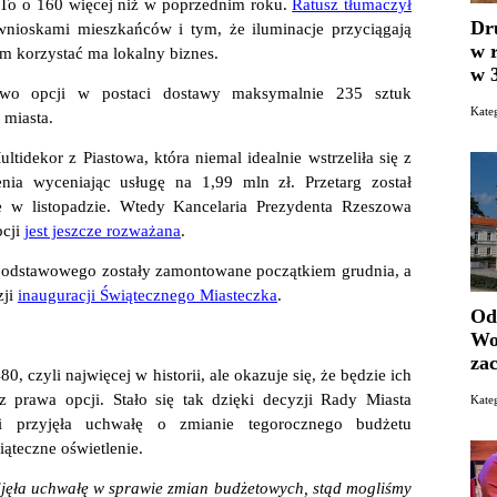
 To o 160 więcej niż w poprzednim roku.
Ratusz tłumaczył
Dr
wnioskami mieszkańców i tym, że iluminacje przyciągają
w 
m korzystać ma lokalny biznes.
w 
awo opcji w postaci dostawy maksymalnie 235 sztuk
Kat
 miasta.
ltidekor z Piastowa, która niemal idealnie wstrzeliła się z
ia wyceniając usługę na 1,99 mln zł. Przetarg został
ze w listopadzie. Wtedy Kancelaria Prezydenta Rzeszowa
pcji
jest jeszcze rozważana
.
odstawowego zostały zamontowane początkiem grudnia, a
zji
inauguracji Świątecznego Miasteczka
.
Od
Wo
za
, czyli najwięcej w historii, ale okazuje się, że będzie ich
z prawa opcji. Stało się tak dzięki decyzji Rady Miasta
Kat
ji przyjęła uchwałę o zmianie tegorocznego budżetu
ąteczne oświetlenie.
djęła uchwałę w sprawie zmian budżetowych, stąd mogliśmy