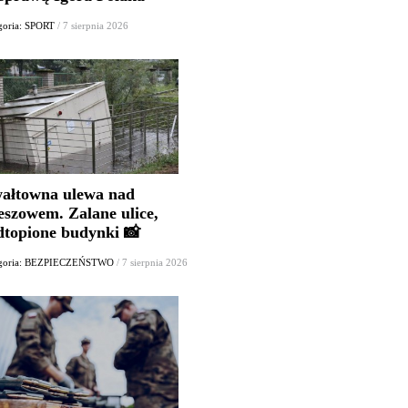
goria: SPORT
/ 7 sierpnia 2026
ałtowna ulewa nad
eszowem. Zalane ulice,
dtopione budynki 📸
egoria: BEZPIECZEŃSTWO
/ 7 sierpnia 2026