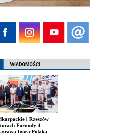
WIADOMOŚCI
dkarpackie i Rzeszów
 torach Formuły 4
 sprawą Igora Polaka