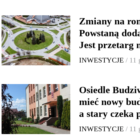
Zmiany na ron
Powstaną doda
Jest przetarg 
INWESTYCJE
/ 11
Osiedle Budzi
mieć nowy bud
a stary czeka
INWESTYCJE
/ 11