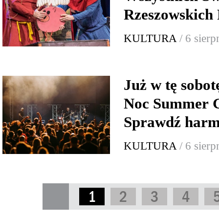
Rzeszowskich 
KULTURA
/ 6 sier
Już w tę sobo
Noc Summer G
Sprawdź har
KULTURA
/ 6 sier
1
2
3
4