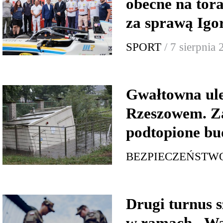
obecne na tor
za sprawą Igo
SPORT
/ 7 sierpnia
Gwałtowna ul
Rzeszowem. Za
podtopione bu
BEZPIECZEŃSTW
Drugi turnus s
w ramach „Wa