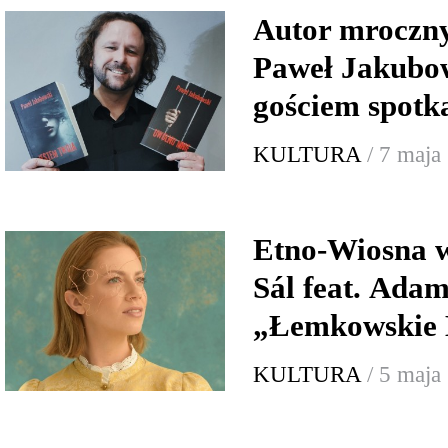
Autor mroczny
Paweł Jakubow
gościem spot
KULTURA
/ 7 maja
Etno-Wiosna 
Sál feat. Ada
„Łemkowskie 
KULTURA
/ 5 maja