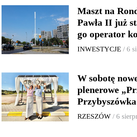
Maszt na Rond
Pawła II już s
go operator 
INWESTYCJE
/ 6 
W sobotę now
plenerowe „Pr
Przybyszówka:
RZESZÓW
/ 6 sier