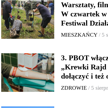
Warsztaty, fi
W czwartek w
Festiwal Dzia
MIESZKAŃCY
/ 5 
3. PBOT włącz
„Krewki Rajd
dołączyć i też
ZDROWIE
/ 5 sier