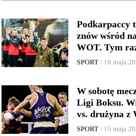
Podkarpaccy te
znów wśród na
WOT. Tym raz
SPORT
/ 18 maja 2
W sobotę mecz
Ligi Boksu. W
vs. drużyna z
SPORT
/ 15 maja 2