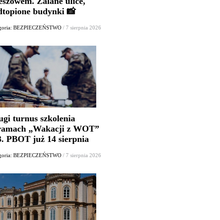
eszowem. Zalane ulice,
dtopione budynki 📸
egoria: BEZPIECZEŃSTWO
/ 7 sierpnia 2026
ugi turnus szkolenia
ramach „Wakacji z WOT”
3. PBOT już 14 sierpnia
egoria: BEZPIECZEŃSTWO
/ 7 sierpnia 2026