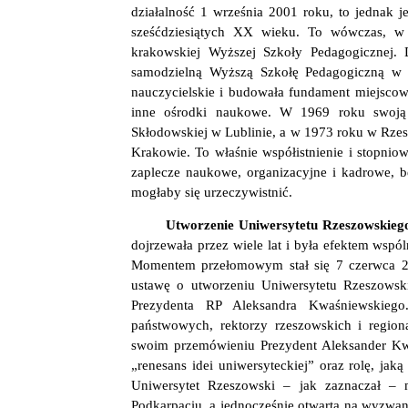
działalność 1 września 2001 roku, to jednak je
sześćdziesiątych XX wieku. To wówczas, w
krakowskiej Wyższej Szkoły Pedagogicznej. D
samodzielną Wyższą Szkołę Pedagogiczną w R
nauczycielskie i budowała fundament miejscow
inne ośrodki naukowe. W 1969 roku swoją dz
Skłodowskiej w Lublinie, a w 1973 roku w Rze
Krakowie. To właśnie współistnienie i stopniow
zaplecze naukowe, organizacyjne i kadrowe, b
mogłaby się urzeczywistnić.
Utworzenie Uniwersytetu Rzeszowskie
dojrzewała przez wiele lat i była efektem wsp
Momentem przełomowym stał się 7 czerwca 200
ustawę o utworzeniu Uniwersytetu Rzeszowski
Prezydenta RP Aleksandra Kwaśniewskiego.
państwowych, rektorzy rzeszowskich i region
swoim przemówieniu Prezydent Aleksander Kwaś
„renesans idei uniwersyteckiej” oraz rolę, ja
Uniwersytet Rzeszowski – jak zaznaczał – mi
Podkarpaciu, a jednocześnie otwartą na wyzwan