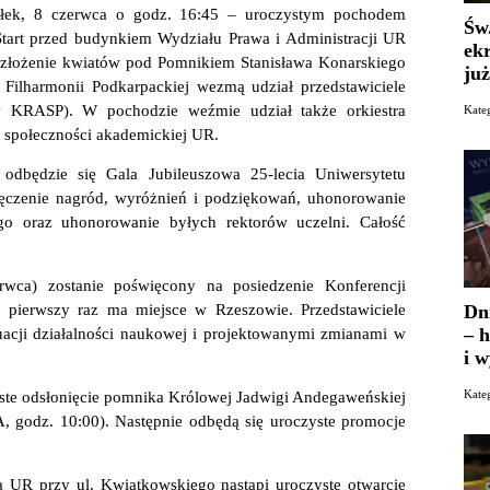
iałek, 8 czerwca o godz. 16:45 – uroczystym pochodem
Św
Start przed budynkiem Wydziału Prawa i Administracji UR
ek
o złożenie kwiatów pod Pomnikiem Stanisława Konarskiego
już
Filharmonii Podkarpackiej wezmą udział przedstawiciele
ów KRASP). W pochodzie weźmie udział także orkiestra
Kate
e społeczności akademickiej UR.
 odbędzie się Gala Jubileuszowa 25-lecia Uniwersytetu
ęczenie nagród, wyróżnień i podziękowań, uhonorowanie
go oraz uhonorowanie byłych rektorów uczelni. Całość
wca) zostanie poświęcony na posiedzenie Konferencji
Dn
 pierwszy raz ma miejsce w Rzeszowie. Przedstawiciele
– h
acji działalności naukowej i projektowanymi zmianami w
i 
Kate
ste odsłonięcie pomnika Królowej Jadwigi Andegaweńskiej
A, godz. 10:00). Następnie odbędą się uroczyste promocje
 UR przy ul. Kwiatkowskiego nastąpi uroczyste otwarcie