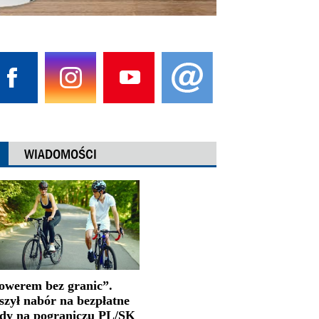
WIADOMOŚCI
owerem bez granic”.
szył nabór na bezpłatne
jdy na pograniczu PL/SK