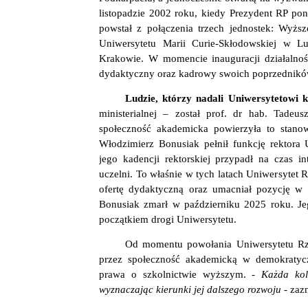
listopadzie 2002 roku, kiedy Prezydent RP po
powstał z połączenia trzech jednostek: Wyższ
Uniwersytetu Marii Curie-Skłodowskiej w L
Krakowie. W momencie inauguracji działalnoś
dydaktyczny oraz kadrowy swoich poprzednikó
Ludzie, którzy nadali Uniwersytetowi 
ministerialnej – został prof. dr hab. Tadeu
społeczność akademicka powierzyła to stanow
Włodzimierz Bonusiak pełnił funkcję rektora
jego kadencji rektorskiej przypadł na czas i
uczelni. To właśnie w tych latach Uniwersytet
ofertę dydaktyczną oraz umacniał pozycję w
Bonusiak zmarł w październiku 2025 roku. Jeg
początkiem drogi Uniwersytetu.
Od momentu powołania Uniwersytetu Rze
przez społeczność akademicką w demokratyc
prawa o szkolnictwie wyższym.
- Każda kol
wyznaczając kierunki jej dalszego rozwoju -
zaz