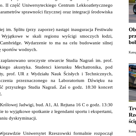
. II część Uniwersyteckiego Centrum Lekkoatletycznego
arametrów sprawności fizycznej oraz integracji środowiska
Ob
ej im. Splitu (przy zaporze) nastąpi inauguracja Festiwalu
pr
Wyjątkowe w skali regionu wyścigi smoczych łodzi,
bo
Cambridge. Wydarzenie to ma na celu budowanie silnej
ję sportów wodnych.
Kat
aplanowano uroczyste otwarcie Studia Nagrań im. prof.
ego akustyka. Studenci kierunku Mechatronika, pod
rty, prof. UR z Wydziału Nauk Ścisłych i Technicznych,
eszczenia przeznaczonego na Laboratorium Dźwięku na
ść przyszłego Studia Nagrań. Zaś o godz. 18:30 koncert
.
rólowej Jadwigi, bud. A1, Al. Rejtana 16 C o godz. 13:30
Tr
ie to wyjątkowe spotkanie z legendami sportu i ekspertami,
Rz
aniu dyskryminacji.
ści
Kate
prawdzie Uniwersytet Rzeszowski formalnie rozpoczął