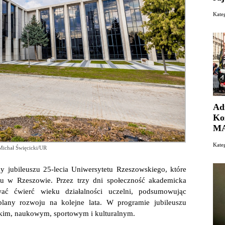
Kat
Ad
Ko
MA
Kate
Michał Święcicki/UR
y jubileuszu 25-lecia Uniwersytetu Rzeszowskiego, które
u w Rzeszowie. Przez trzy dni społeczność akademicka
wać ćwierć wieku działalności uczelni, podsumowując
plany rozwoju na kolejne lata. W programie jubileuszu
ckim, naukowym, sportowym i kulturalnym.