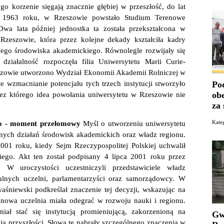
go korzenie sięgają znacznie głębiej w przeszłość, do lat
 1963 roku, w Rzeszowie powstało Studium Terenowe
wa lata później jednostka ta została przekształcona w
zeszowie, która przez kolejne dekady kształciła kadry
ego środowiska akademickiego. Równolegle rozwijały się
iałalność rozpoczęła filia Uniwersytetu Marii Curie-
szowie utworzono Wydział Ekonomii Akademii Rolniczej w
Po
e wzmacnianie potencjału tych trzech instytucji stworzyło
ob
ez którego idea powołania uniwersytetu w Rzeszowie nie
za
Kate
go - moment przełomowy
Myśl o utworzeniu uniwersytetu
ólnych działań środowisk akademickich oraz władz regionu.
1 roku, kiedy Sejm Rzeczypospolitej Polskiej uchwalił
ego. Akt ten został podpisany 4 lipca 2001 roku przez
 W uroczystości uczestniczyli przedstawiciele władz
alnych uczelni, parlamentarzyści oraz samorządowcy. W
niewski podkreślał znaczenie tej decyzji, wskazując na
ką nowa uczelnia miała odegrać w rozwoju nauki i regionu.
ał stać się instytucją promieniującą, zakorzenioną na
Gw
ia przyszłości. Słowa te nabrały szczególnego znaczenia w