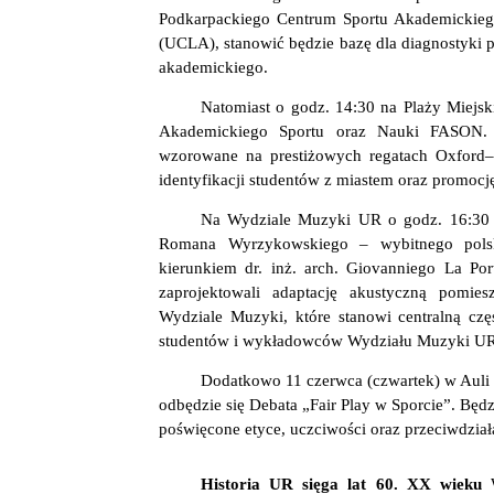
Podkarpackiego Centrum Sportu Akademickiego
(UCLA), stanowić będzie bazę dla diagnostyki p
akademickiego.
Natomiast o godz. 14:30 na Plaży Miejski
Akademickiego Sportu oraz Nauki FASON. 
wzorowane na prestiżowych regatach Oxford–
identyfikacji studentów z miastem oraz promoc
Na Wydziale Muzyki UR o godz. 16:30 z
Romana Wyrzykowskiego – wybitnego polski
kierunkiem dr. inż. arch. Giovanniego La Po
zaprojektowali adaptację akustyczną pomi
Wydziale Muzyki, które stanowi centralną czę
studentów i wykładowców Wydziału Muzyki UR
Dodatkowo 11 czerwca (czwartek) w Auli K
odbędzie się Debata „Fair Play w Sporcie”. Będz
poświęcone etyce, uczciwości oraz przeciwdział
Historia UR sięga lat 60. XX wieku
W