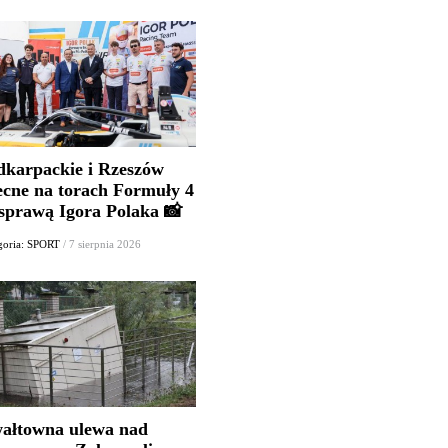
dkarpackie i Rzeszów
ecne na torach Formuły 4
 sprawą Igora Polaka 📸
goria: SPORT
/ 7 sierpnia 2026
ałtowna ulewa nad