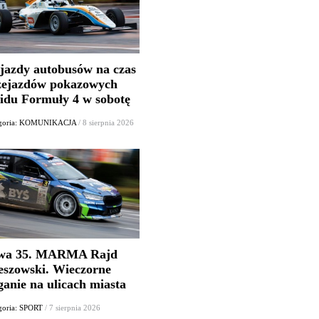
jazdy autobusów na czas
zejazdów pokazowych
lidu Formuły 4 w sobotę
egoria: KOMUNIKACJA
/ 8 sierpnia 2026
wa 35. MARMA Rajd
eszowski. Wieczorne
ganie na ulicach miasta
goria: SPORT
/ 7 sierpnia 2026