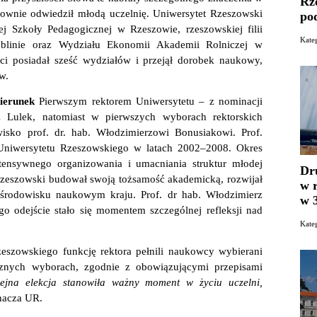
Rz
nownie odwiedził młodą uczelnię. Uniwersytet Rzeszowski
po
ej Szkoły Pedagogicznej w Rzeszowie, rzeszowskiej filii
Kat
ublinie oraz Wydziału Ekonomii Akademii Rolniczej w
ci posiadał sześć wydziałów i przejął dorobek naukowy,
w.
kierunek
Pierwszym rektorem Uniwersytetu – z nominacji
sz Lulek, natomiast w pierwszych wyborach rektorskich
isko prof. dr. hab. Włodzimierzowi Bonusiakowi. Prof.
 Uniwersytetu Rzeszowskiego w latach 2002–2008. Okres
ntensywnego organizowania i umacniania struktur młodej
Dr
 Rzeszowski budował swoją tożsamość akademicką, rozwijał
w 
 środowisku naukowym kraju. Prof. dr hab. Włodzimierz
w 
o odejście stało się momentem szczególnej refleksji nad
Kat
szowskiego funkcję rektora pełnili naukowcy wybierani
znych wyborach, zgodnie z obowiązującymi przepisami
ejna elekcja stanowiła ważny moment w życiu uczelni,
nacza UR.