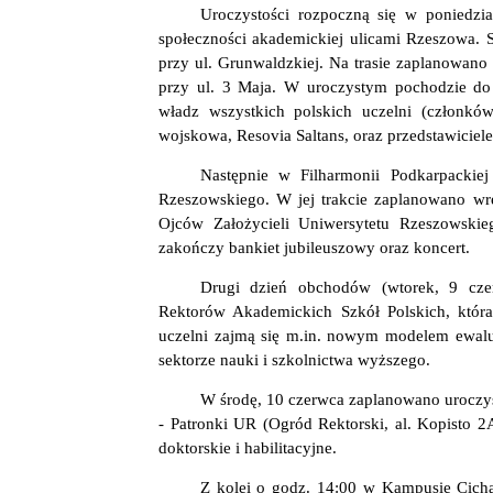
Uroczystości rozpoczną się w poniedz
społeczności akademickiej ulicami Rzeszowa. 
przy ul. Grunwaldzkiej. Na trasie zaplanowan
przy ul. 3 Maja. W uroczystym pochodzie do 
władz wszystkich polskich uczelni (członk
wojskowa, Resovia Saltans, oraz przedstawiciel
Następnie w Filharmonii Podkarpackiej
Rzeszowskiego. W jej trakcie zaplanowano wr
Ojców Założycieli Uniwersytetu Rzeszowskie
zakończy bankiet jubileuszowy oraz koncert.
Drugi dzień obchodów (wtorek, 9 czer
Rektorów Akademickich Szkół Polskich, która
uczelni zajmą się m.in. nowym modelem ewalu
sektorze nauki i szkolnictwa wyższego.
W środę, 10 czerwca zaplanowano uroczy
- Patronki UR (Ogród Rektorski, al. Kopisto 2
doktorskie i habilitacyjne.
Z kolei o godz. 14:00 w Kampusie Cicha