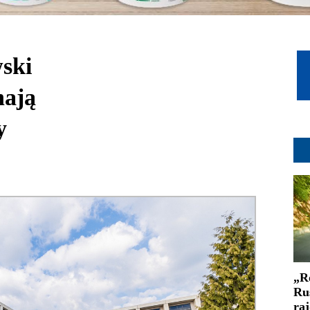
ski
nają
y
„R
Ru
ra