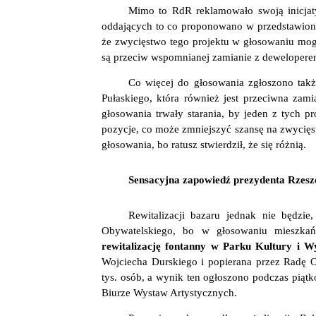
Mimo to RdR reklamowało swoją inicjaty
oddających to co proponowano w przedstawion
że zwycięstwo tego projektu w głosowaniu mog
są przeciw wspomnianej zamianie z dewelopere
Co więcej do głosowania zgłoszono takż
Pułaskiego, która również jest przeciwna zam
głosowania trwały starania, by jeden z tych pr
pozycje, co może zmniejszyć szansę na zwycięst
głosowania, bo ratusz stwierdził, że się różnią.
Sensacyjna zapowiedź prezydenta Rzesz
Rewitalizacji bazaru jednak nie będzi
Obywatelskiego, bo w głosowaniu mieszkań
rewitalizację fontanny w Parku Kultury i 
Wojciecha Durskiego i popierana przez Radę O
tys. osób, a wynik ten ogłoszono podczas piątk
Biurze Wystaw Artystycznych.