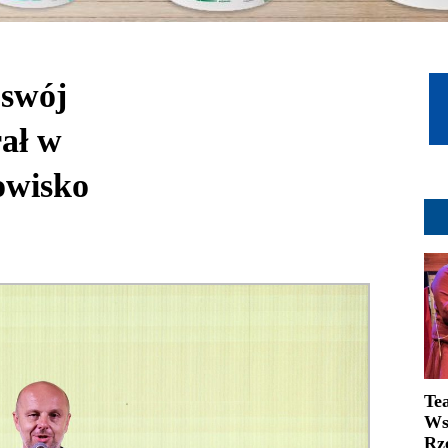
 swój
rał w
owisko
Te
Ws
Rz