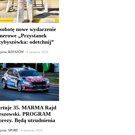
sobotę nowe wydarzenie
enerowe „Przystanek
zybyszówka: odetchnij”
goria: RZESZÓW
/ 6 sierpnia 2026
artuje 35. MARMA Rajd
eszowski. PROGRAM
prezy. Będą utrudnienia
goria: SPORT
/ 6 sierpnia 2026