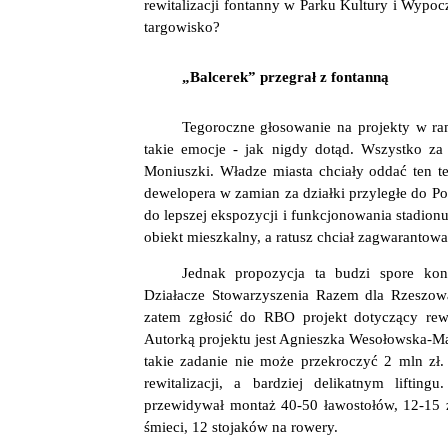
rewitalizacji fontanny w Parku Kultury i Wypoc
targowisko?
„Balcerek” przegrał z fontanną
Tegoroczne głosowanie na projekty w r
takie emocje - jak nigdy dotąd. Wszystko za 
Moniuszki. Władze miasta chciały oddać ten te
dewelopera w zamian za działki przyległe do Po
do lepszej ekspozycji i funkcjonowania stadio
obiekt mieszkalny, a ratusz chciał zagwarantowa
Jednak propozycja ta budzi spore kon
Działacze Stowarzyszenia Razem dla Rzeszowa,
zatem zgłosić do RBO projekt dotyczący rewit
Autorką projektu jest Agnieszka Wesołowska-
takie zadanie nie może przekroczyć 2 mln zł
rewitalizacji, a bardziej delikatnym lifti
przewidywał montaż 40-50 ławostołów, 12-15 
śmieci, 12 stojaków na rowery.