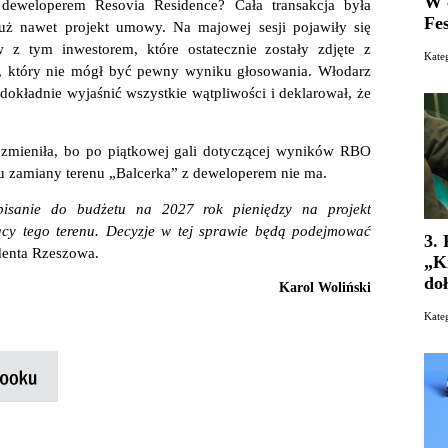
W 
deweloperem Resovia Residence? Cała transakcja była
Fe
uż nawet projekt umowy. Na majowej sesji pojawiły się
 z tym inwestorem, które ostatecznie zostały zdjęte z
Kat
a, który nie mógł być pewny wyniku głosowania. Włodarz
 dokładnie wyjaśnić wszystkie wątpliwości i deklarował, że
ię zmieniła, bo po piątkowej gali dotyczącej wyników RBO
tu zamiany terenu „Balcerka” z deweloperem nie ma.
wpisanie do budżetu na 2027 rok pieniędzy na projekt
czący tego terenu. Decyzje w tej sprawie będą podejmować
3.
denta Rzeszowa.
„K
doł
Karol Woliński
Kate