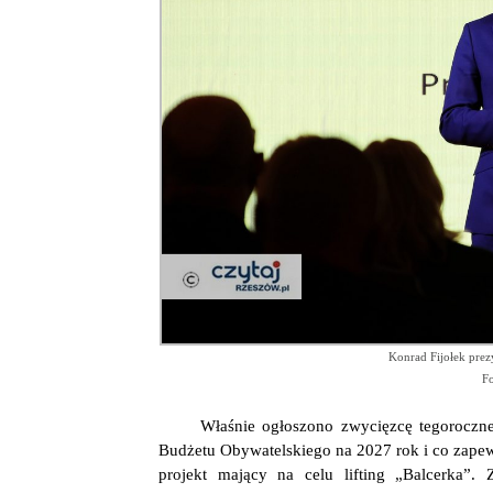
Konrad Fijołek prez
Fo
Właśnie ogłoszono zwycięzcę tegoroczn
Budżetu Obywatelskiego na 2027 rok i co zapew
projekt mający na celu lifting „Balcerka”.