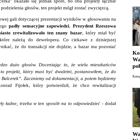
lcerka” okazało się jednak spore, bo oba projekty łącznie
t podzielenia głosów, ten projekt mógł zostać zwycięzcą.
owej gali dotyczącej prezentacji wyników w głosowaniu na
iego
padły sensacyjne zapowiedzi. Prezydent Rzeszowa
iasto zrewitalizowało ten znany bazar
, który miał być
tóre należą do dewelopera. Co ciekawe z dzisiejszej
kać, że do transakcji nie dojdzie, a bazar ma pozostać
Ko
Wa
rdzo dużo głosów. Doceniając to, że wielu mieszkańców
poł
o projekt, który musi być dwuletni, postanowiłem, że do
Kate
y Balcerek”. Zaczniemy od dokumentacji, a potem będziemy
nrad Fijołek, który potwierdził, że chce rewitalizacji
yły ładne, trzeba w ten sposób na to odpowiedzieć -
dodał
Wa