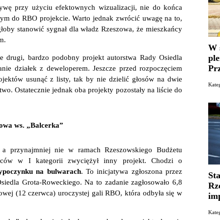
wę przy użyciu efektownych wizualizacji, nie do końca
ym do RBO projekcie. Warto jednak zwrócić uwagę na to,
łoby stanowić sygnał dla władz Rzeszowa, że mieszkańcy
m.
W 
pl
e drugi, bardzo podobny projekt autorstwa Rady Osiedla
Pr
ianie działek z deweloperem. Jeszcze przed rozpoczęciem
ojektów usunąć z listy, tak by nie dzielić głosów na dwie
Kate
wo. Ostatecznie jednak oba projekty pozostały na liście do
owa ws. „Balcerka”
e, a przynajmniej nie w ramach Rzeszowskiego Budżetu
ców w I kategorii zwyciężył inny projekt. Chodzi o
Wypoczynku na bulwarach
. To inicjatywa zgłoszona przez
St
siedla Grota-Roweckiego. Na to zadanie zagłosowało 6,8
Rz
owej (12 czerwca) uroczystej gali RBO, która odbyła się w
im
Kate