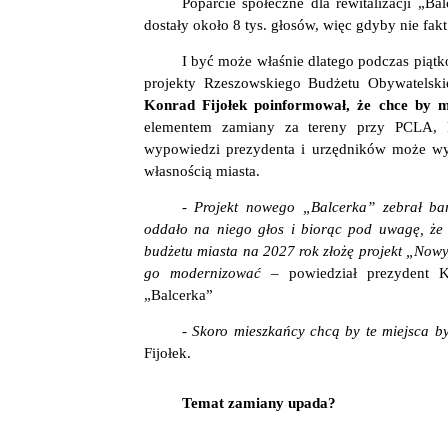
Poparcie społeczne dla rewitalizacji „Ba
dostały około 8 tys. głosów, więc gdyby nie fak
I być może właśnie dlatego podczas piątk
projekty Rzeszowskiego Budżetu Obywatelsk
Konrad Fijołek poinformował, że chce by m
elementem zamiany za tereny przy PCLA, k
wypowiedzi prezydenta i urzędników może wyni
własnością miasta.
- Projekt nowego „Balcerka” zebrał ba
oddało na niego głos i biorąc pod uwagę, że t
budżetu miasta na 2027 rok złożę projekt „Now
go modernizować –
powiedział prezydent Ko
„Balcerka”
- Skoro mieszkańcy chcą by te miejsca b
Fijołek.
Temat zamiany upada?