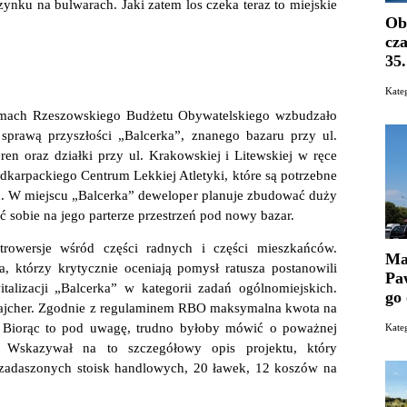
zynku na bulwarach. Jaki zatem los czeka teraz to miejskie
Ob
cz
35
Kat
amach Rzeszowskiego Budżetu Obywatelskiego wzbudzało
sprawą przyszłości „Balcerka”, znanego bazaru przy ul.
ren oraz działki przy ul. Krakowskiej i Litewskiej w ręce
dkarpackiego Centrum Lekkiej Atletyki, które są potrzebne
nu. W miejscu „Balcerka” deweloper planuje zbudować duży
ć sobie na jego parterze przestrzeń pod nowy bazar.
trowersje wśród części radnych i części mieszkańców.
Ma
 którzy krytycznie oceniają pomysł ratusza postanowili
Paw
alizacji „Balcerka” w kategorii zadań ogólnomiejskich.
go
Majcher. Zgodnie z regulaminem RBO maksymalna kwota na
. Biorąc to pod uwagę, trudno byłoby mówić o poważnej
Kate
ngu. Wskazywał na to szczegółowy opis projektu, który
zadaszonych stoisk handlowych, 20 ławek, 12 koszów na