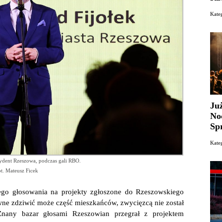
Kate
Ju
No
Sp
Kate
ydent Rzeszowa, podczas gali RBO.
t. Mateusz Ficek
ego głosowania na projekty zgłoszone do Rzeszowskiego
ne zdziwić może część mieszkańców, zwycięzcą nie został
 Znany bazar głosami Rzeszowian przegrał z projektem