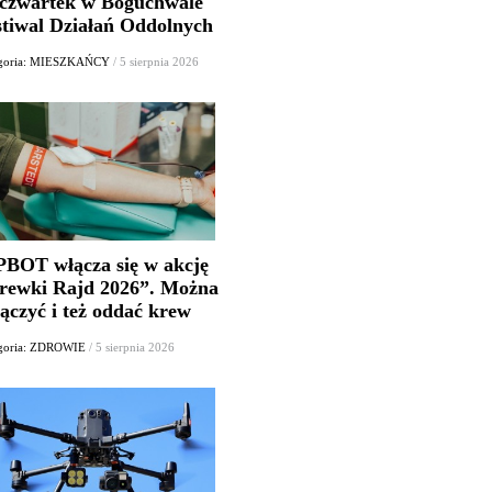
czwartek w Boguchwale
stiwal Działań Oddolnych
egoria: MIESZKAŃCY
/ 5 sierpnia 2026
 PBOT włącza się w akcję
rewki Rajd 2026”. Można
ączyć i też oddać krew
goria: ZDROWIE
/ 5 sierpnia 2026