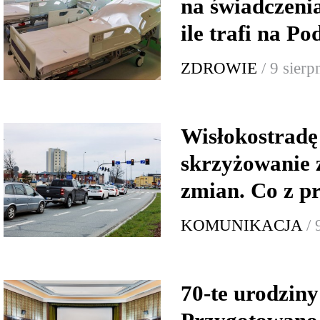
na świadczeni
ile trafi na P
ZDROWIE
/ 9 sier
Wisłokostradę 
skrzyżowanie 
zmian. Co z 
KOMUNIKACJA
/ 
70-te urodzin