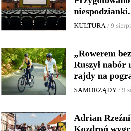
Przygotowano
niespodzian
KULTURA
/ 9 sier
„Rowerem bez 
Ruszył nabór 
rajdy na pogr
SAMORZĄDY
/ 9 
Adrian Rzeźni
Kozdroń wygr