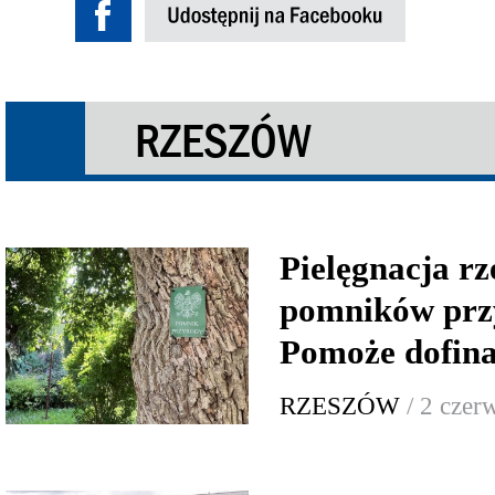
RZESZÓW
Pielęgnacja r
pomników prz
Pomoże dofin
RZESZÓW
/ 2 czer