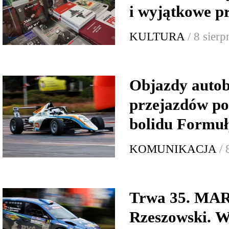
i wyjątkowe p
KULTURA
/ 8 sier
Objazdy autob
przejazdów p
bolidu Formuł
KOMUNIKACJA
/ 
Trwa 35. MA
Rzeszowski. W