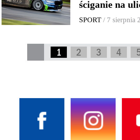
ściganie na ul
SPORT
/ 7 sierpnia
1
2
3
4