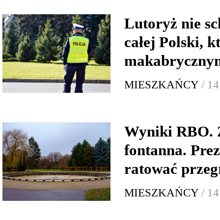
Lutoryż nie sc
całej Polski, k
makabryczny
MIESZKAŃCY
/ 1
Wyniki RBO. 
fontanna. Pre
ratować przeg
MIESZKAŃCY
/ 1