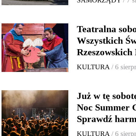
SAMORZĄDY
/ 7 
Teatralna sob
Wszystkich Św
Rzeszowskich 
KULTURA
/ 6 sier
Już w tę sobo
Noc Summer G
Sprawdź har
KULTURA
/ 6 sier