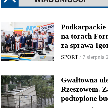
Podkarpackie 
na torach For
za sprawą Igo
SPORT
/ 7 sierpnia
Gwałtowna ul
Rzeszowem. Za
podtopione bu