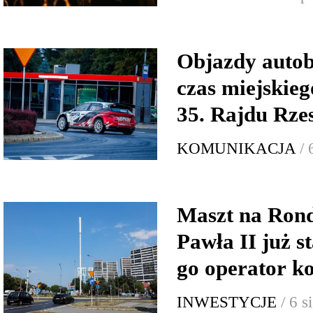
Objazdy auto
czas miejskie
35. Rajdu Rze
KOMUNIKACJA
/ 
Maszt na Rond
Pawła II już s
go operator 
INWESTYCJE
/ 6 