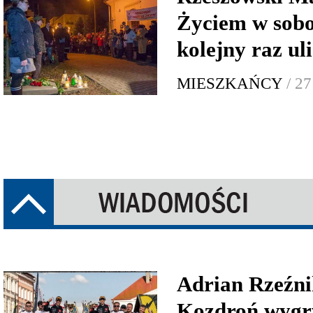
Życiem w sobo
kolejny raz ul
MIESZKAŃCY
/ 2
Adrian Rzeźni
Kozdroń wygr