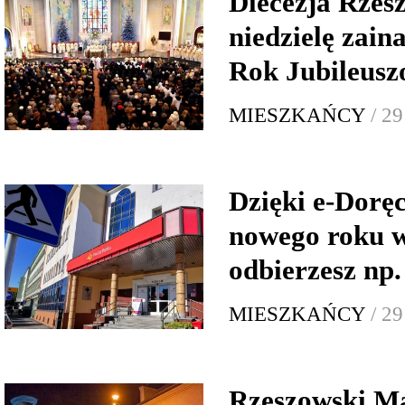
Diecezja Rzes
niedzielę zai
Rok Jubileusz
MIESZKAŃCY
/ 2
Dzięki e-Dorę
nowego roku w
odbierzesz np
MIESZKAŃCY
/ 2
Rzeszowski Ma