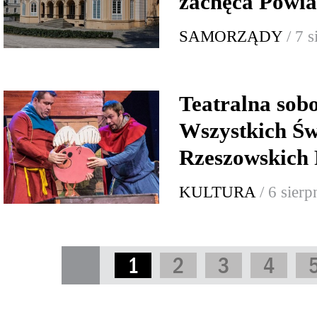
zachęca Powia
SAMORZĄDY
/ 7 
Teatralna sob
Wszystkich Św
Rzeszowskich 
KULTURA
/ 6 sier
1
2
3
4