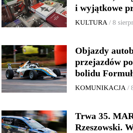
i wyjątkowe p
KULTURA
/ 8 sier
Objazdy autob
przejazdów p
bolidu Formuł
KOMUNIKACJA
/ 
Trwa 35. MA
Rzeszowski. W