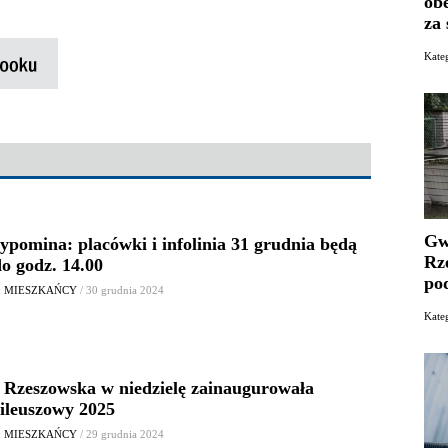
ob
za
Kate
Gw
pomina: placówki i infolinia 31 grudnia będą
Rz
o godz. 14.00
po
: MIESZKAŃCY
/ 30 grudnia 2024
Kat
a Rzeszowska w niedzielę zainaugurowała
ileuszowy 2025
: MIESZKAŃCY
/ 29 grudnia 2024