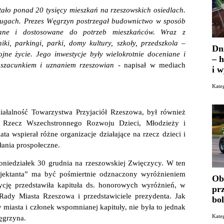
tało ponad 20 tysięcy mieszkań na rzeszowskich osiedlach.
sługach. Prezes Węgrzyn postrzegał budownictwo w sposób
ślane i dostosowane do potrzeb mieszkańców. Wraz z
i, parkingi, parki, domy kultury, szkoły, przedszkola –
Dn
ne życie. Jego inwestycje były wielokrotnie doceniane i
– h
 szacunkiem i uznaniem rzeszowian -
napisał w mediach
i 
Kate
łalność Towarzystwa Przyjaciół Rzeszowa, był również
a Rzecz Wszechstronnego Rozwoju Dzieci, Młodzieży i
ta wspierał różne organizacje działające na rzecz dzieci i
łania prospołeczne.
iedziałek 30 grudnia na rzeszowskiej Zwięczycy. W ten
ojektanta” ma być pośmiertnie odznaczony wyróżnieniem
Ob
cję przedstawiła kapituła ds. honorowych wyróżnień, w
pr
Rady Miasta Rzeszowa i przedstawiciele prezydenta. Jak
bo
miasta i członek wspomnianej kapituły, nie była to jednak
Kat
ęgrzyna.