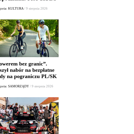
goria: KULTURA
/ 9 sierpnia 2026
owerem bez granic”.
szył nabór na bezpłatne
jdy na pograniczu PL/SK
egoria: SAMORZĄDY
/ 9 sierpnia 2026