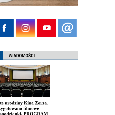
WIADOMOŚCI
-te urodziny Kina Zorza.
zygotowano filmowe
espodzianki. PROGRAM