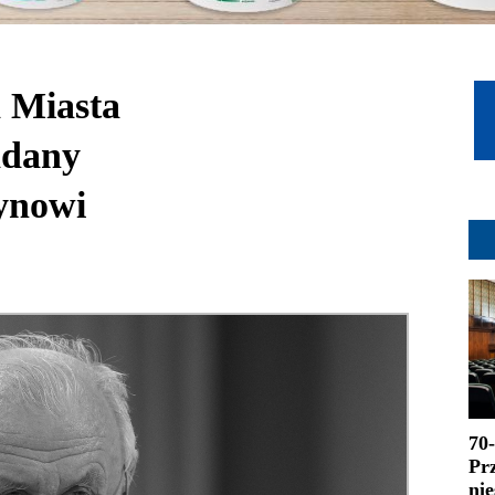
a Miasta
adany
ynowi
70
Pr
ni