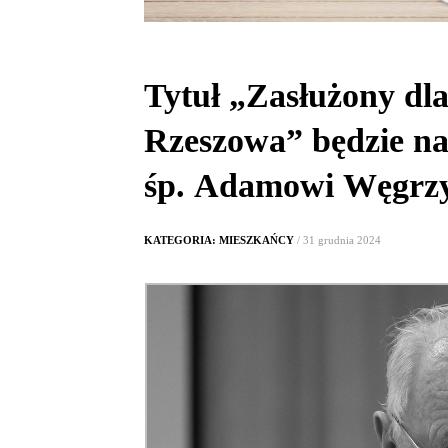
Tytuł „Zasłużony dl
Rzeszowa” będzie n
śp. Adamowi Węgrz
KATEGORIA: MIESZKAŃCY
/ 31 grudnia 2024