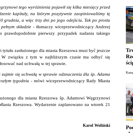
zynowi tego wyróżnienia pojawił się kilka miesięcy przed
edzenie kapituły, na którym pozytywnie zaopiniowaliśmy tę
0 grudnia, a więc trzy dni po jego odejściu. Tak po prostu
w pełnym składzie -
tłumaczy wiceprzewodniczący Andrzej
to prawdopodobnie pierwszy przypadek nadania takiego
Tr
tytułu zasłużonego dla miasta Rzeszowa musi być jeszcze
Rz
. W związku z tym w najbliższym czasie ma odbyć się
ści
głosować nad uchwałą w tej sprawie.
Kate
a zajmie się uchwałą w sprawie odznaczenia dla śp. Adama
yszłym tygodniu -
mówi wiceprzewodniczący Rady Miasta
asłużonego dla miasta Rzeszowa śp. Adamowi Węgrzynowi
 Miasta Rzeszowa. Wydarzenie zaplanowano na wtorek 21
Karol Woliński
Po