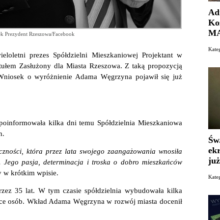
Ad
Ko
MA
łek Prezydent Rzeszowa/Facebook
Kate
oletni prezes Spółdzielni Mieszkaniowej Projektant w
tułem Zasłużony dla Miasta Rzeszowa. Z taką propozycją
Wniosek o wyróżnienie Adama Węgrzyna pojawił się już
oinformowała kilka dni temu Spółdzielnia Mieszkaniowa
h.
Św
ek
czności, która przez lata swojego zaangażowania wnosiła
już
. Jego pasja, determinacja i troska o dobro mieszkańców
 w krótkim wpisie.
Kate
ez 35 lat. W tym czasie spółdzielnia wybudowała kilka
iące osób. Wkład Adama Węgrzyna w rozwój miasta docenił