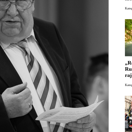
Kate
„R
Ru
ra
Kat