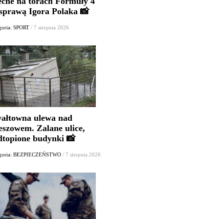
ecne na torach Formuły 4
 sprawą Igora Polaka 📸
goria: SPORT
/ 7 sierpnia 2026
ałtowna ulewa nad
eszowem. Zalane ulice,
dtopione budynki 📸
egoria: BEZPIECZEŃSTWO
/ 7 sierpnia 2026