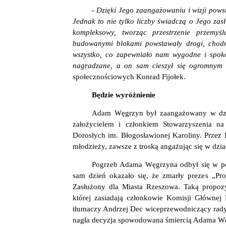
- Dzięki Jego zaangażowaniu i wizji pows
Jednak to nie tylko liczby świadczą o Jego za
kompleksowy, tworząc przestrzenie przemy
budowanymi blokami powstawały drogi, chodnik
wszystko, co zapewniało nam wygodne i spokoj
nagradzane, a on sam cieszył się ogromnym
społecznościowych Konrad Fijołek.
Będzie wyróżnienie
Adam Węgrzyn był zaangażowany w dzia
założycielem i członkiem Stowarzyszenia n
Dorosłych im. Błogosławionej Karoliny. Przez la
młodzieży, zawsze z troską angażując się w dzia
Pogrzeb Adama Węgrzyna odbył się w pon
sam dzień okazało się, że zmarły prezes „Pr
Zasłużony dla Miasta Rzeszowa. Taką propozy
której zasiadają członkowie Komisji Głównej 
tłumaczy Andrzej Dec wiceprzewodniczący rady 
nagła decyzja spowodowana śmiercią Adama W