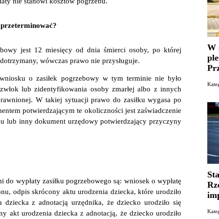
aty nie stanowi kosztów pogrzebu.
ę przeterminować?
W 
bowy jest 12 miesięcy od dnia śmierci osoby, po której
pl
nie dotrzymany, wówczas prawo nie przysługuje.
Pr
 wniosku o zasiłek pogrzebowy w tym terminie nie było
Kate
zwłok lub zidentyfikowania osoby zmarłej albo z innych
rawnionej. W takiej sytuacji prawo do zasiłku wygasa po
entem potwierdzającym te okoliczności jest zaświadczenie
gonu lub inny dokument urzędowy potwierdzający przyczyny
St
o wypłaty zasiłku pogrzebowego są: wniosek o wypłatę
Rz
nu, odpis skrócony aktu urodzenia dziecka, które urodziło
im
 dziecka z adnotacją urzędnika, że dziecko urodziło się
Kate
y akt urodzenia dziecka z adnotacją, że dziecko urodziło