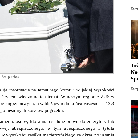
Kate
Ju
No
Fot. pixabay
Sp
Kate
zuje informacje na temat tego komu i w jakiej wysokości
nąć zatem wiedzy na ten temat. W naszym regionie ZUS w
ków pogrzebowych, a w bieżącym do końca września – 13,3
t poniesionych kosztów pogrzebu.
śmierci: osoby, która ma ustalone prawo do emerytury lub
owej, ubezpieczonego, w tym ubezpieczonego z tytułu
u w wysokości zasiłku macierzyńskiego za okres po ustaniu