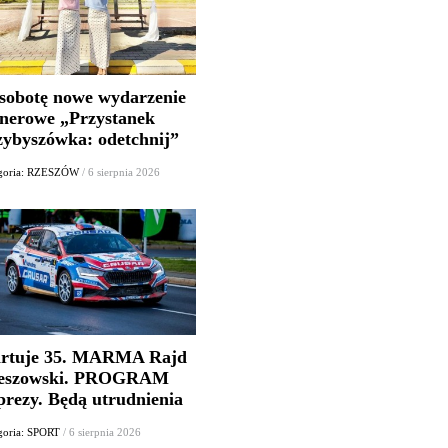
sobotę nowe wydarzenie
enerowe „Przystanek
zybyszówka: odetchnij”
goria: RZESZÓW
/ 6 sierpnia 2026
artuje 35. MARMA Rajd
eszowski. PROGRAM
prezy. Będą utrudnienia
goria: SPORT
/ 6 sierpnia 2026