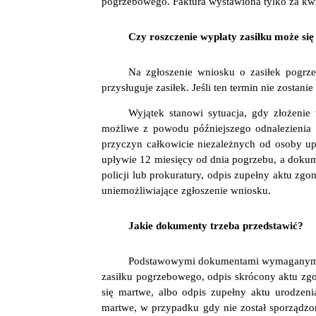
pogrzebowego. Faktura wystawiona tylko za kwi
Czy roszczenie wypłaty zasiłku może si
Na zgłoszenie wniosku o zasiłek pogrze
przysługuje zasiłek. Jeśli ten termin nie zosta
Wyjątek stanowi sytuacja, gdy złożenie
możliwe z powodu późniejszego odnalezienia 
przyczyn całkowicie niezależnych od osoby up
upływie 12 miesięcy od dnia pogrzebu, a dokum
policji lub prokuratury, odpis zupełny aktu z
uniemożliwiające zgłoszenie wniosku.
Jakie dokumenty trzeba przedstawić?
Podstawowymi dokumentami wymaganymi d
zasiłku pogrzebowego, odpis skrócony aktu zgo
się martwe, albo odpis zupełny aktu urodzenia
martwe, w przypadku gdy nie został sporządzon