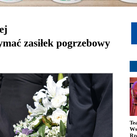
ej
ymać zasiłek pogrzebowy
Te
Ws
Rz