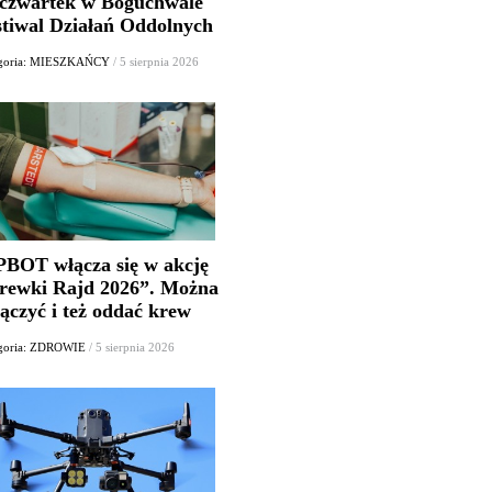
czwartek w Boguchwale
stiwal Działań Oddolnych
egoria: MIESZKAŃCY
/ 5 sierpnia 2026
 PBOT włącza się w akcję
rewki Rajd 2026”. Można
ączyć i też oddać krew
goria: ZDROWIE
/ 5 sierpnia 2026