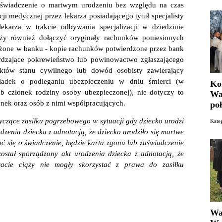
zaświadczenie o martwym urodzeniu bez względu na czas
i medycznej przez lekarza posiadającego tytuł specjalisty
lekarza w trakcie odbywania specjalizacji w dziedzinie
leży również dołączyć oryginały rachunków poniesionych
złożone w banku - kopie rachunków potwierdzone przez bank
rdzające pokrewieństwo lub powinowactwo zgłaszającego
któw stanu cywilnego lub dowód osobisty zawierający
kładek o podleganiu ubezpieczeniu w dniu śmierci (w
Ko
b członek rodziny osoby ubezpieczonej), nie dotyczy to
Wa
nek oraz osób z nimi współpracujących.
poł
otyczące zasiłku pogrzebowego w sytuacji gdy dziecko urodzi
Kate
odzenia dziecka z adnotacją, że dziecko urodziło się martwe
ć się o świadczenie, będzie karta zgonu lub zaświadczenie
 został sporządzony akt urodzenia dziecka z adnotacją, że
tracie ciąży nie mogły skorzystać z prawa do zasiłku
Wa