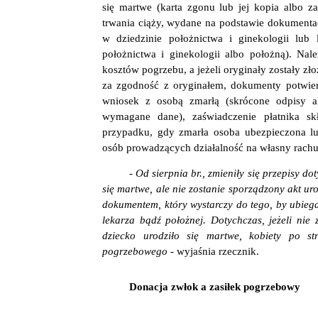
się martwe (karta zgonu lub jej kopia albo 
trwania ciąży, wydane na podstawie dokumentacj
w dziedzinie położnictwa i ginekologii lub 
położnictwa i ginekologii albo położną). Na
kosztów pogrzebu, a jeżeli oryginały zostały 
za zgodność z oryginałem, dokumenty potwie
wniosek z osobą zmarłą (skrócone odpisy a
wymagane dane), zaświadczenie płatnika s
przypadku, gdy zmarła osoba ubezpieczona lu
osób prowadzących działalność na własny rachu
- Od sierpnia br., zmieniły się przepisy d
się martwe, ale nie zostanie sporządzony akt ur
dokumentem, który wystarczy do tego, by ubiega
lekarza bądź położnej. Dotychczas, jeżeli nie
dziecko urodziło się martwe, kobiety po s
pogrzebowego -
wyjaśnia rzecznik.
Donacja zwłok a zasiłek pogrzebowy