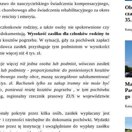
 prawo do nauczycielskiego świadczenia kompensacyjnego,
Ob
ku chorobowego albo świadczenia rehabilitacyjnego za okres
cz
 rencisty i emeryta.
35
członkowie rodziny, a także osoby nie spokrewnione czy
Kat
e udokumentują.
Wysokość zasiłku dla członków rodziny to
h kosztów pogrzebu. W sytuacji, gdy za pochówek zapłaci
odawca zasiłek przysługuje tym podmiotom w wysokości
 więcej niż 4 tys. zł.
ryje więcej niż jedna osoba lub podmiot, wówczas zasiłek
lub podmioty - proporcjonalnie do poniesionych kosztów
rzebowego osoby obce, muszą szczegółowo udokumentować
tys. zł. Rachunek tylko za zakup trumny nie może być
Ma
Paw
o, ponieważ resztę kosztów pogrzebu , w tym pochówku
go
g, regionalny rzecznik prasowy ZUS w województwie
Kate
ały pokryte przez kilka osób, zasiłek wypłacany jest
zy i czynności niezbędne do dokonania pochówki. Wydatki
e przez tę instytucję i uwzględniane do wypłaty zasiłku