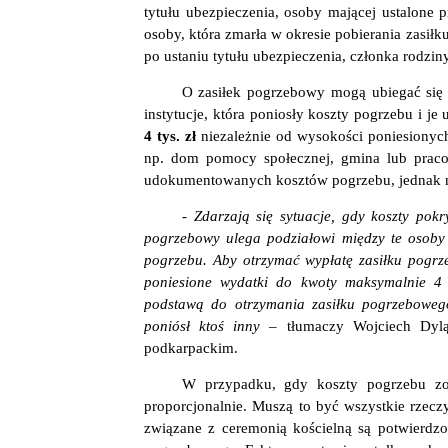
tytułu ubezpieczenia, osoby mającej ustalone
osoby, która zmarła w okresie pobierania zasił
po ustaniu tytułu ubezpieczenia, członka rodziny
O zasiłek pogrzebowy mogą ubiegać się 
instytucje, która poniosły koszty pogrzebu i j
4 tys. zł
niezależnie od wysokości poniesionyc
np. dom pomocy społecznej, gmina lub prac
udokumentowanych kosztów pogrzebu, jednak nie
- Zdarzają się sytuacje, gdy koszty pok
pogrzebowy ulega podziałowi między te osoby 
pogrzebu. Aby otrzymać wypłatę zasiłku pog
poniesione wydatki do kwoty maksymalnie 4 
podstawą do otrzymania zasiłku pogrzeboweg
poniósł ktoś inny –
tłumaczy Wojciech Dylą
podkarpackim.
W przypadku, gdy koszty pogrzebu zost
proporcjonalnie. Muszą to być wszystkie rzec
związane z ceremonią kościelną są potwierdzon