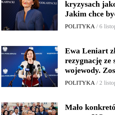
kryzysach jak
Jakim chce by
POLITYKA
/ 6 lis
Ewa Leniart z
rezygnację ze
wojewody. Zos
POLITYKA
/ 2 lis
Mało konkretó