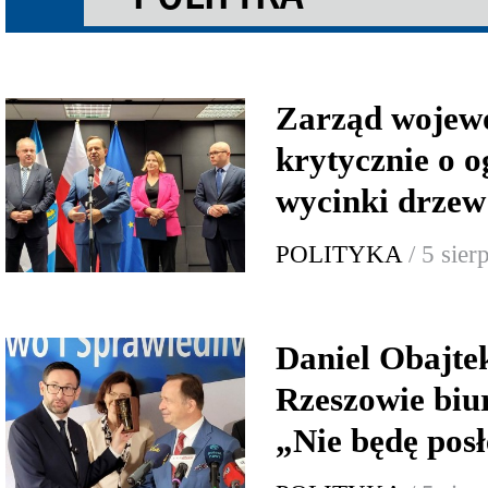
Zarząd wojew
krytycznie o o
wycinki drzew
POLITYKA
/ 5 sie
Daniel Obajte
Rzeszowie biur
„Nie będę po