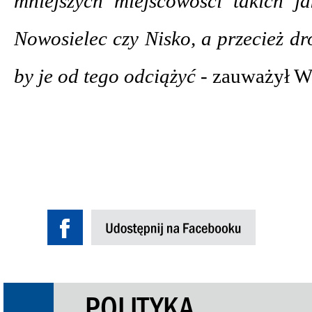
mniejszych miejscowości takich j
Nowosielec czy Nisko, a przecież d
by je od tego odciążyć -
zauważył W
POLITYKA