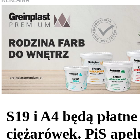
S19 i A4 będą płatne
ciężarówek. PiS apel