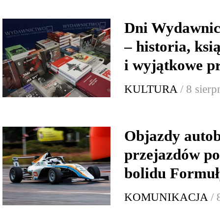
Dni Wydawnic
– historia, ksi
i wyjątkowe p
KULTURA
/ 8 sier
Objazdy autob
przejazdów p
bolidu Formuł
KOMUNIKACJA
/ 