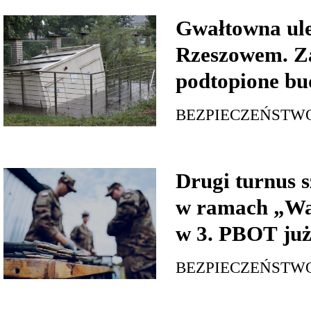
Gwałtowna ul
Rzeszowem. Za
podtopione bu
BEZPIECZEŃSTW
Drugi turnus s
w ramach „Wa
w 3. PBOT już
BEZPIECZEŃSTW