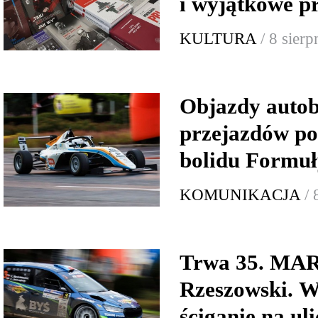
i wyjątkowe p
KULTURA
/ 8 sier
Objazdy autob
przejazdów p
bolidu Formuł
KOMUNIKACJA
/ 
Trwa 35. MA
Rzeszowski. W
ściganie na ul