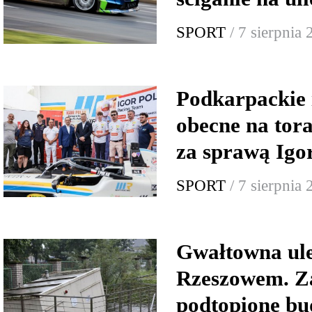
SPORT
/ 7 sierpnia
Podkarpackie 
obecne na tor
za sprawą Igo
SPORT
/ 7 sierpnia
Gwałtowna ul
Rzeszowem. Za
podtopione bu