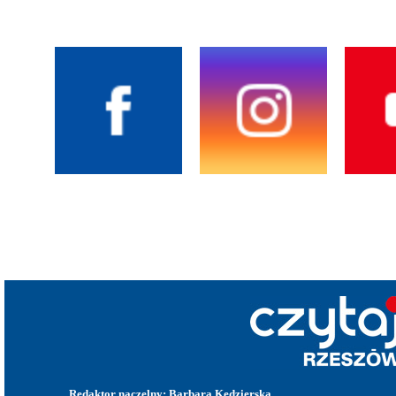
Redaktor naczelny: Barbara Kędzierska