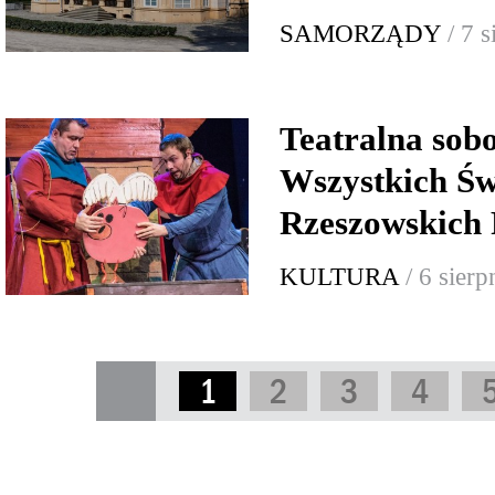
SAMORZĄDY
/ 7 
Teatralna sob
Wszystkich Św
Rzeszowskich 
KULTURA
/ 6 sier
1
2
3
4