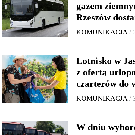
gazem ziemny
Rzeszów dosta
KOMUNIKACJA
/
Lotnisko w Ja
z ofertą urlop
czarterów do 
KOMUNIKACJA
/
W dniu wybor