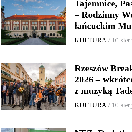
Tajemnice, Pas
– Rodzinny W
łańcuckim M
KULTURA
/ 10 sie
Rzeszów Brea
2026 – wkrótce
z muzyką Tad
KULTURA
/ 10 sie