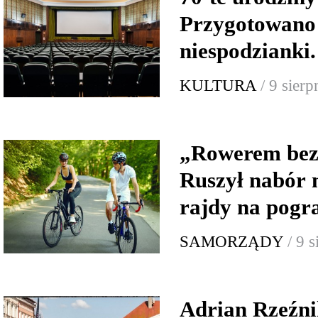
Przygotowano
niespodzian
KULTURA
/ 9 sier
„Rowerem bez 
Ruszył nabór 
rajdy na pogr
SAMORZĄDY
/ 9 
Adrian Rzeźni