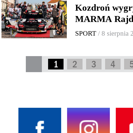
Kozdroń wygr
MARMA Rajd 
SPORT
/ 8 sierpnia
1
2
3
4