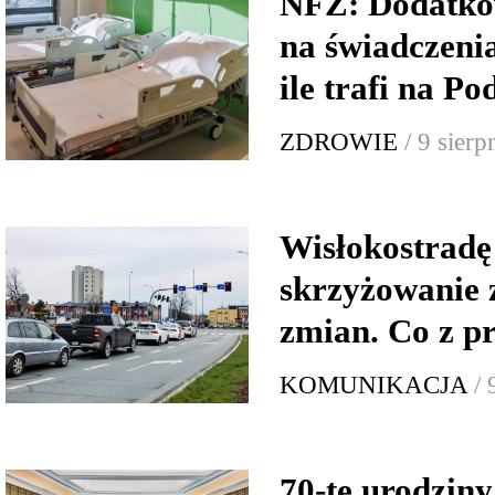
NFZ: Dodatko
na świadczeni
ile trafi na P
ZDROWIE
/ 9 sier
Wisłokostradę 
skrzyżowanie 
zmian. Co z 
KOMUNIKACJA
/ 
70-te urodzin