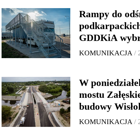
Rampy do odśn
podkarpackic
GDDKiA wybra
KOMUNIKACJA
/
W poniedziałe
mostu Załęskie
budowy Wisło
KOMUNIKACJA
/