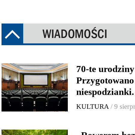
70-te urodzin
Przygotowano
niespodzian
KULTURA
/ 9 sier