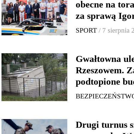
obecne na tor
za sprawą Igo
SPORT
/ 7 sierpnia
Gwałtowna ul
Rzeszowem. Za
podtopione bu
BEZPIECZEŃSTW
Drugi turnus s