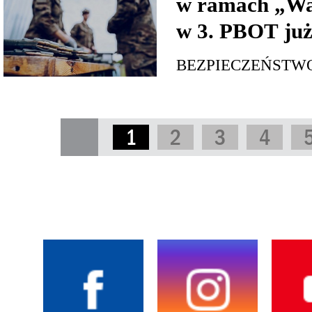
w ramach „Wa
w 3. PBOT już
BEZPIECZEŃSTW
1
2
3
4