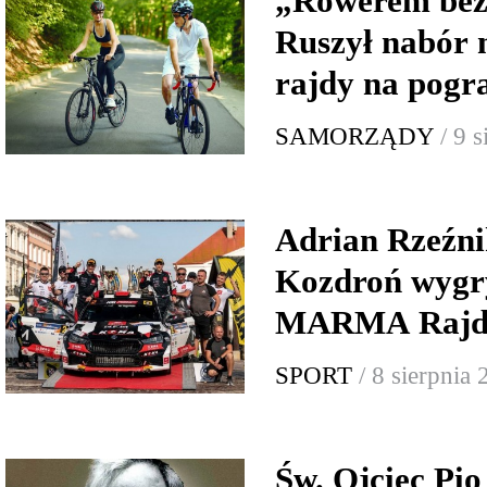
„Rowerem bez 
Ruszył nabór 
rajdy na pogr
SAMORZĄDY
/ 9 
Adrian Rzeźni
Kozdroń wygr
MARMA Rajd 
SPORT
/ 8 sierpnia
Św. Ojciec Pio