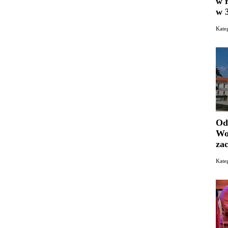
w 
w 
Kat
Od
Wo
za
Kat