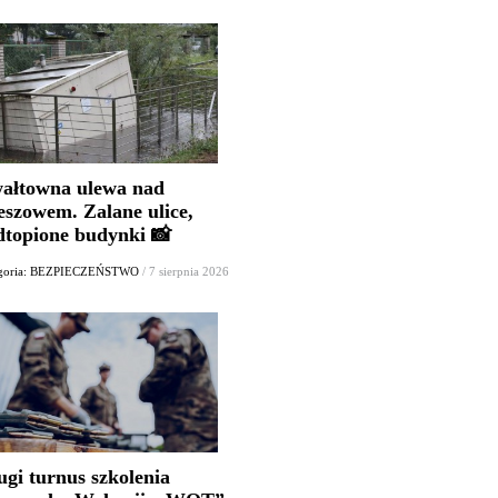
ałtowna ulewa nad
eszowem. Zalane ulice,
dtopione budynki 📸
egoria: BEZPIECZEŃSTWO
/ 7 sierpnia 2026
ugi turnus szkolenia