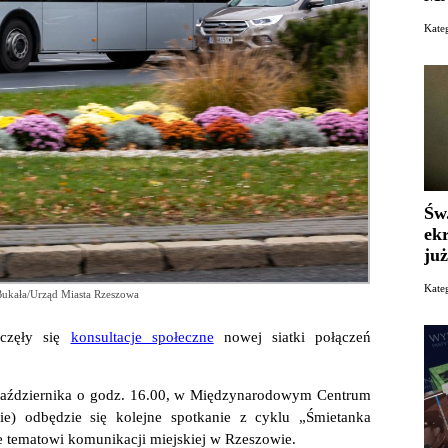
Kate
Św
ek
już
Kate
Bukała/Urząd Miasta Rzeszowa
oczęły się
konsultacje społeczne
nowej siatki połączeń
października o godz. 16.00, w Międzynarodowym Centrum
ie) odbędzie się kolejne spotkanie z cyklu „Śmietanka
 tematowi komunikacji miejskiej w Rzeszowie.