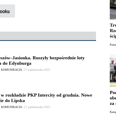
Tr
Rz
ści
Kate
szów–Jasionka. Ruszyły bezpośrednie loty
a do Edynburga
: KOMUNIKACJA
/ 27 października 2025
Po
 w rozkładzie PKP Intercity od grudnia. Nowe
ob
ie do Lipska
za
: KOMUNIKACJA
/ 27 października 2025
Kate