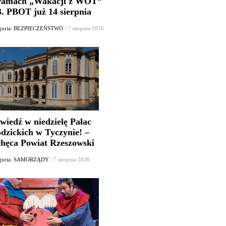
ramach „Wakacji z WOT”
3. PBOT już 14 sierpnia
egoria: BEZPIECZEŃSTWO
/ 7 sierpnia 2026
wiedź w niedzielę Pałac
dzickich w Tyczynie! –
chęca Powiat Rzeszowski
egoria: SAMORZĄDY
/ 7 sierpnia 2026