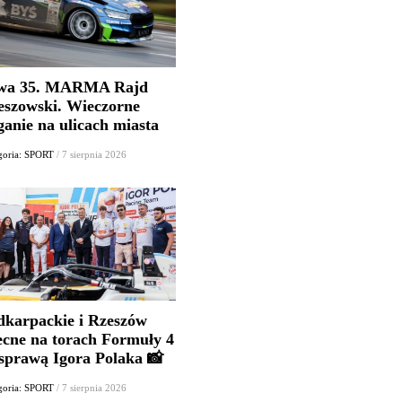
wa 35. MARMA Rajd
eszowski. Wieczorne
ganie na ulicach miasta
goria: SPORT
/ 7 sierpnia 2026
dkarpackie i Rzeszów
ecne na torach Formuły 4
 sprawą Igora Polaka 📸
goria: SPORT
/ 7 sierpnia 2026