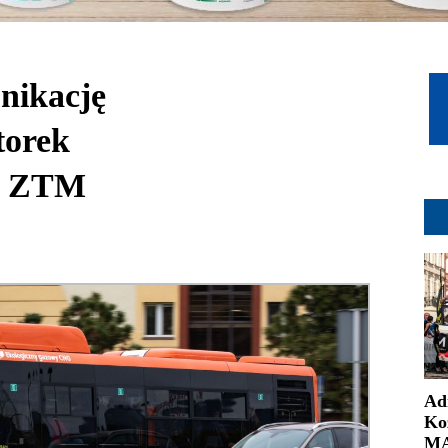
nikację
torek
em ZTM
Ad
Ko
MA