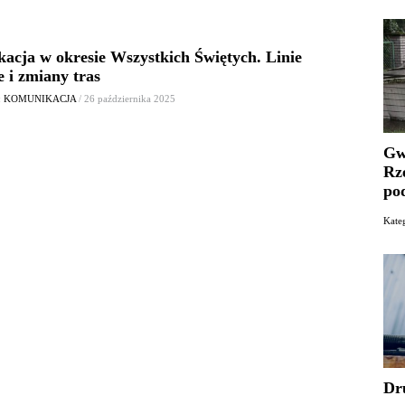
acja w okresie Wszystkich Świętych. Linie
e i zmiany tras
: KOMUNIKACJA
/ 26 października 2025
Gw
Rz
po
Kat
Dr