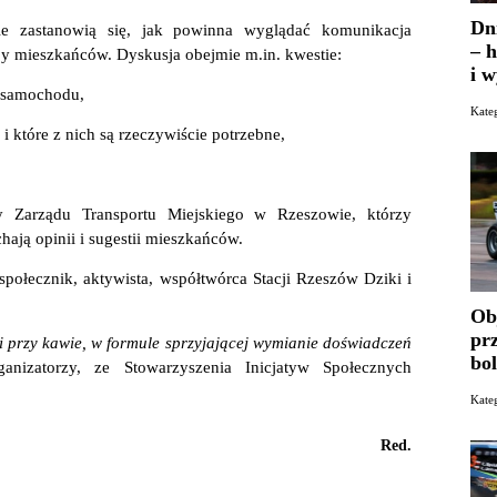
Dn
ie zastanowią się, jak powinna wyglądać komunikacja
– h
y mieszkańców. Dyskusja obejmie m.in. kwestie:
i 
z samochodu,
Kate
i które z nich są rzeczywiście potrzebne,
 Zarządu Transportu Miejskiego w Rzeszowie, którzy
ają opinii i sugestii mieszkańców.
ołecznik, aktywista, współtwórca Stacji Rzeszów Dziki i
Ob
pr
ji przy kawie, w formule sprzyjającej wymianie doświadczeń
bo
ganizatorzy, ze Stowarzyszenia Inicjatyw Społecznych
Kat
Red.