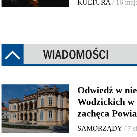
KULTURA
/ 16 maj
Odwiedź w nie
Wodzickich w 
zachęca Powia
SAMORZĄDY
/ 7 