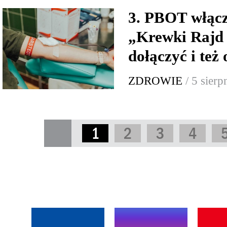
3. PBOT włącz
„Krewki Rajd
dołączyć i też
ZDROWIE
/ 5 sier
1
2
3
4