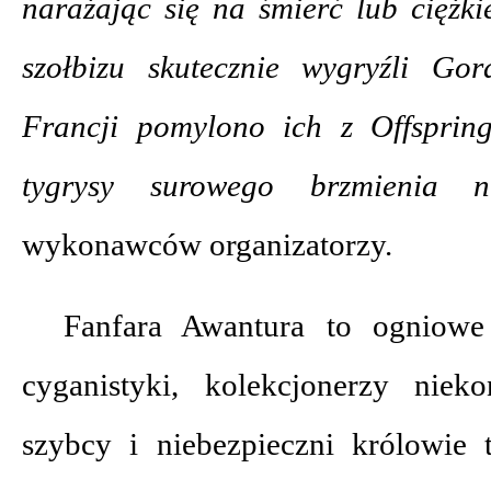
narażając się na śmierć lub ciężki
szołbizu skutecznie wygryźli Go
Francji pomylono ich z Offsprin
tygrysy surowego brzmienia
wykonawców organizatorzy.
Fanfara Awantura to ogniowe 
cyganistyki, kolekcjonerzy niek
szybcy i niebezpieczni królowie 