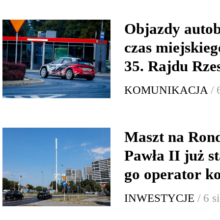
Objazdy auto
czas miejskie
35. Rajdu Rze
KOMUNIKACJA
/ 
Maszt na Rond
Pawła II już s
go operator 
INWESTYCJE
/ 6 