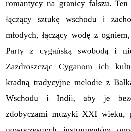
romantycy na granicy fałszu. Ten
łączący sztukę wschodu i zacho
młodych, łączący wodę z ogniem,
Party z cygańską swobodą i ni
Zazdroszcząc Cyganom ich kultu
kradną tradycyjne melodie z Bałka
Wschodu i Indii, aby je bezc
zdobyczami muzyki XXI wieku, p
nowoczesnych instrumentów opr