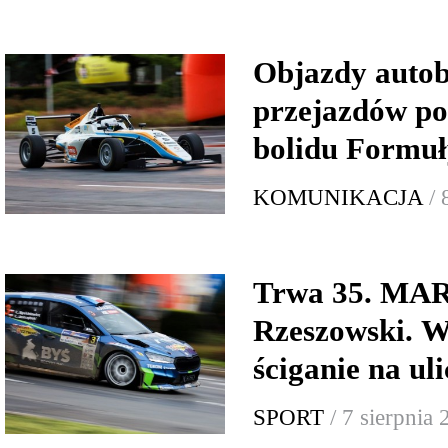
Objazdy autob
przejazdów p
bolidu Formuł
KOMUNIKACJA
/ 
Trwa 35. MA
Rzeszowski. W
ściganie na ul
SPORT
/ 7 sierpnia