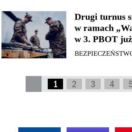
Drugi turnus s
w ramach „Wa
w 3. PBOT już
BEZPIECZEŃSTW
1
2
3
4