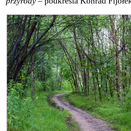
przyrody –
podkreśla Konrad Fijołek