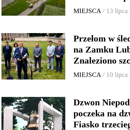
MIEJSCA
/ 13 lipca
Przełom w śle
na Zamku Lub
Znaleziono szc
MIEJSCA
/ 10 lipca
Dzwon Niepodl
poczeka na dz
Fiasko trzecie