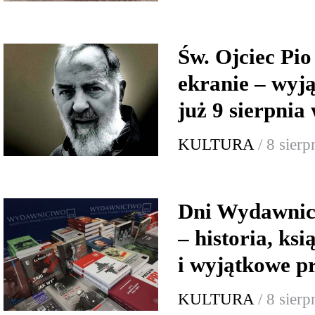
Św. Ojciec Pio
ekranie – wyj
już 9 sierpnia
KULTURA
/ 8 sier
Dni Wydawnic
– historia, ksi
i wyjątkowe p
KULTURA
/ 8 sier