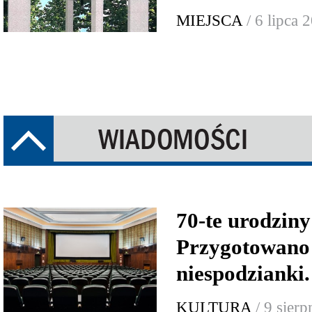
MIEJSCA
/ 6 lipca 
70-te urodzin
Przygotowano
niespodzian
KULTURA
/ 9 sier