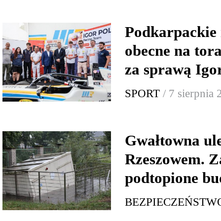
Podkarpackie 
obecne na tor
za sprawą Igo
SPORT
/ 7 sierpnia
Gwałtowna ul
Rzeszowem. Za
podtopione bu
BEZPIECZEŃSTW