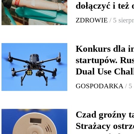
dołączyć i też
ZDROWIE
/ 5 sier
Konkurs dla 
startupów. Ru
Dual Use Chal
GOSPODARKA
/ 5
Czad groźny t
Strażacy ostrz