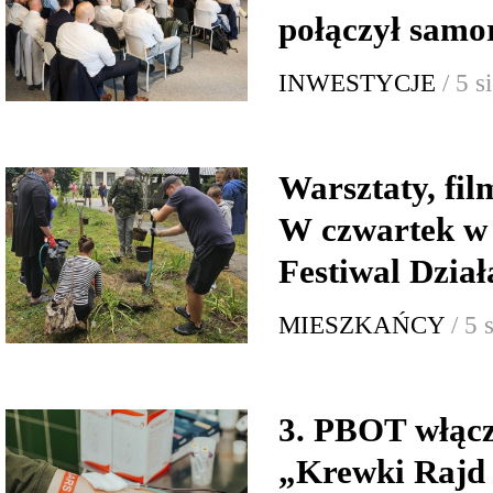
połączył samor
INWESTYCJE
/ 5 
Warsztaty, fi
W czwartek w
Festiwal Dzia
MIESZKAŃCY
/ 5 
3. PBOT włącz
„Krewki Rajd