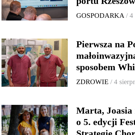
portu Rzeszów
GOSPODARKA
/ 4
Pierwsza na P
małoinwazyjna
sposobem Whi
ZDROWIE
/ 4 sier
Marta, Joasia
o 5. edycji Fe
Strategie Cho