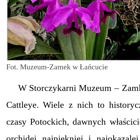
Fot. Muzeum-Zamek w Łańcucie
W Storczykarni Muzeum – Zamk
Cattleye. Wiele z nich to history
czasy Potockich, dawnych właścici
orchidei najpiękniej i najokazale