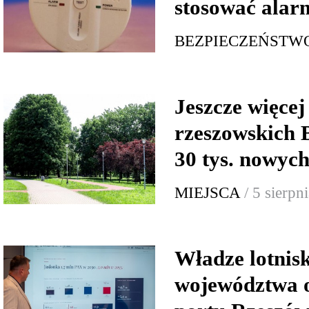
stosować alar
BEZPIECZEŃSTW
Jeszcze więcej 
rzeszowskich 
30 tys. nowych
MIEJSCA
/ 5 sierpn
Władze lotnis
województwa o