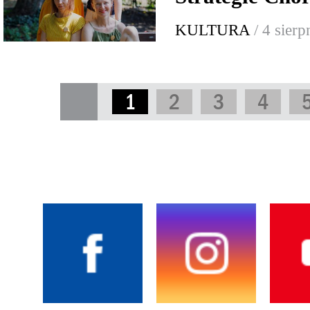
KULTURA
/ 4 sier
1
2
3
4