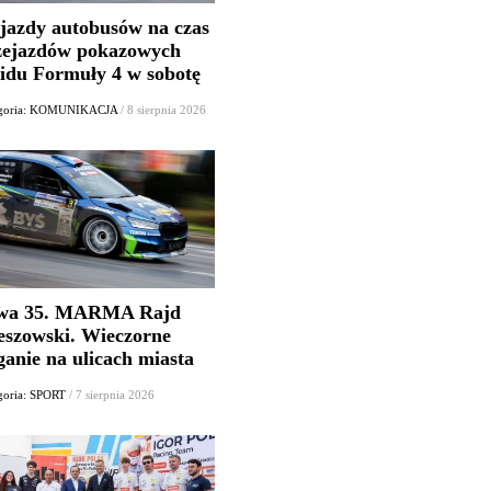
jazdy autobusów na czas
zejazdów pokazowych
lidu Formuły 4 w sobotę
egoria: KOMUNIKACJA
/ 8 sierpnia 2026
wa 35. MARMA Rajd
eszowski. Wieczorne
ganie na ulicach miasta
goria: SPORT
/ 7 sierpnia 2026