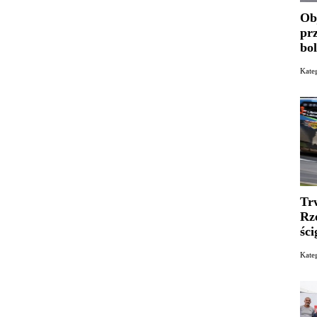
Ob
pr
bo
Kat
Tr
Rz
ści
Kate