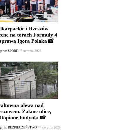
dkarpackie i Rzeszów
ecne na torach Formuły 4
 sprawą Igora Polaka 📸
goria: SPORT
/ 7 sierpnia 2026
ałtowna ulewa nad
eszowem. Zalane ulice,
dtopione budynki 📸
egoria: BEZPIECZEŃSTWO
/ 7 sierpnia 2026