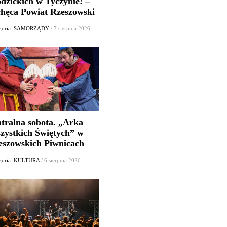
dzickich w Tyczynie! –
chęca Powiat Rzeszowski
egoria: SAMORZĄDY
/ 7 sierpnia 2026
atralna sobota. „Arka
zystkich Świętych” w
eszowskich Piwnicach
goria: KULTURA
/ 6 sierpnia 2026