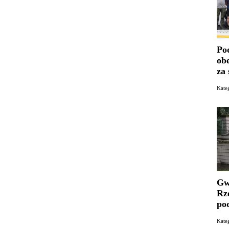
Po
ob
za
Kate
Gw
Rz
po
Kat