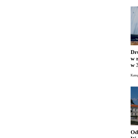
Dr
w 
w 
Kat
Od