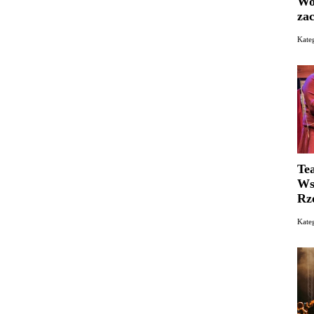
Wo
za
Kat
Te
Ws
Rz
Kate