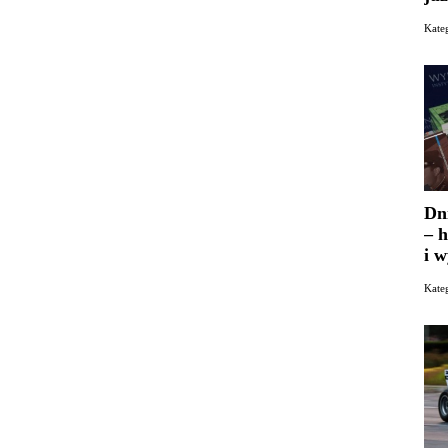
Kate
Dn
– h
i 
Kate