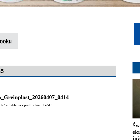
G5
_Greinplast_20260407_0414
R3 - Reklama - pod blokiem G2-G5
Św
ek
już