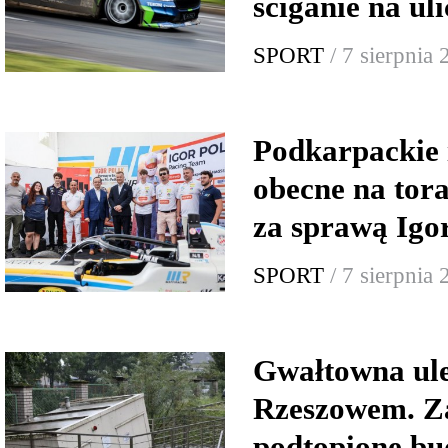
ściganie na ul
SPORT
/ 7 sierpnia
Podkarpackie 
obecne na tor
za sprawą Igo
SPORT
/ 7 sierpnia
Gwałtowna ul
Rzeszowem. Za
podtopione bu