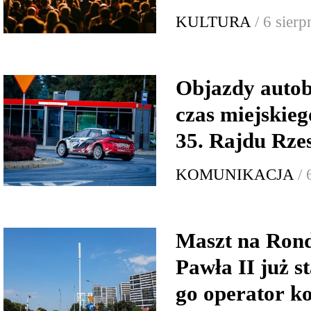
KULTURA
/ 6 sier
Objazdy auto
czas miejskie
35. Rajdu Rze
KOMUNIKACJA
/ 
Maszt na Rond
Pawła II już s
go operator 