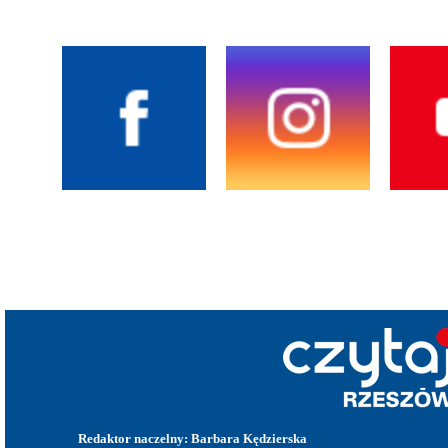
Redaktor naczelny: Barbara Kędzierska