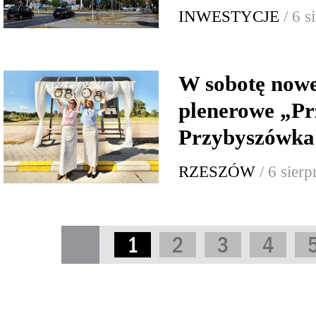
INWESTYCJE
/ 6 
W sobotę now
plenerowe „Pr
Przybyszówka:
RZESZÓW
/ 6 sier
1
2
3
4