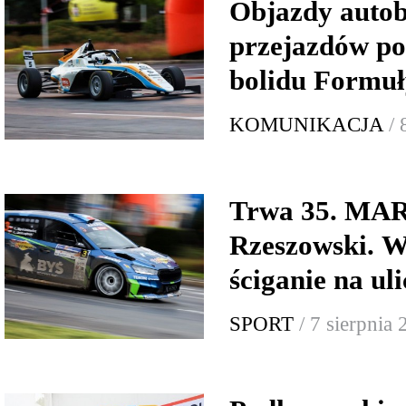
Objazdy autob
przejazdów p
bolidu Formuł
KOMUNIKACJA
/ 
Trwa 35. MA
Rzeszowski. W
ściganie na ul
SPORT
/ 7 sierpnia