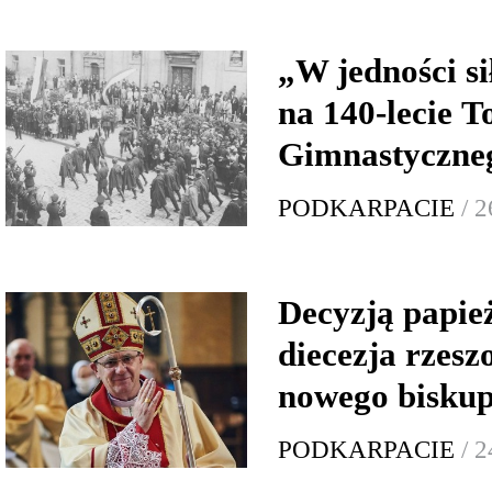
„W jedności s
na 140-lecie 
Gimnastyczne
PODKARPACIE
/ 
Decyzją papie
diecezja rzes
nowego biskup
PODKARPACIE
/ 