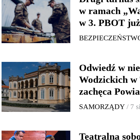
w ramach „Wa
w 3. PBOT już
BEZPIECZEŃSTW
Odwiedź w nie
Wodzickich w 
zachęca Powia
SAMORZĄDY
/ 7 
Teatralna sob