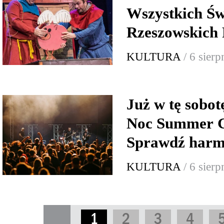
Wszystkich Św
Rzeszowskich 
KULTURA
/ 6 sier
Już w tę sobo
Noc Summer G
Sprawdź har
KULTURA
/ 6 sier
1
2
3
4