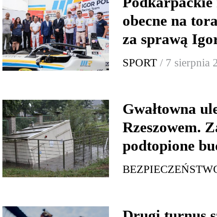
Podkarpackie 
obecne na tor
za sprawą Igo
SPORT
/ 7 sierpnia
Gwałtowna ul
Rzeszowem. Za
podtopione bu
BEZPIECZEŃSTW
Drugi turnus s