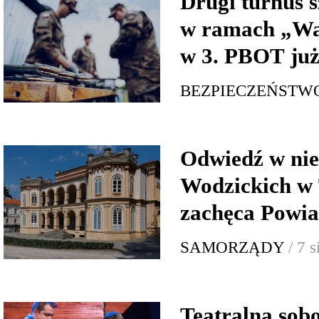
Drugi turnus s
w ramach „Wa
w 3. PBOT już
BEZPIECZEŃSTW
Odwiedź w nie
Wodzickich w 
zachęca Powia
SAMORZĄDY
/ 7 
Teatralna sob