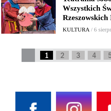
Wszystkich Św
Rzeszowskich 
KULTURA
/ 6 sier
1
2
3
4