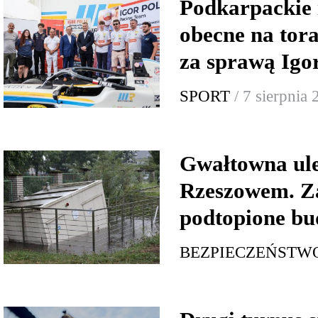
Podkarpackie 
obecne na tor
za sprawą Igo
SPORT
/ 7 sierpnia
Gwałtowna ul
Rzeszowem. Za
podtopione bu
BEZPIECZEŃSTW