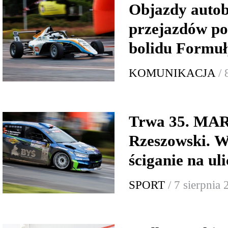
Objazdy autob
przejazdów p
bolidu Formuł
KOMUNIKACJA
/ 
Trwa 35. MA
Rzeszowski. W
ściganie na ul
SPORT
/ 7 sierpnia