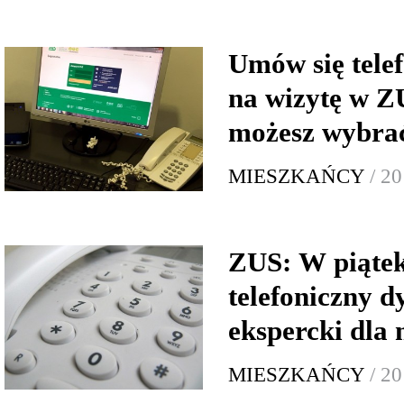
Umów się telef
na wizytę w Z
możesz wybra
MIESZKAŃCY
/ 20
ZUS: W piątek
telefoniczny d
ekspercki dla 
MIESZKAŃCY
/ 20