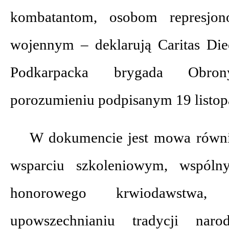
kombatantom, osobom represjo
wojennym – deklarują Caritas Diec
Podkarpacka brygada Obron
porozumieniu podpisanym 19 listop
W dokumencie jest mowa równ
wsparciu szkoleniowym, wspóln
honorowego krwiodawstwa,
upowszechnianiu tradycji nar