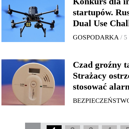
Konkurs dla 
startupów. Ru
Dual Use Chal
GOSPODARKA
/ 5
Czad groźny t
Strażacy ostrz
stosować alar
BEZPIECZEŃSTW