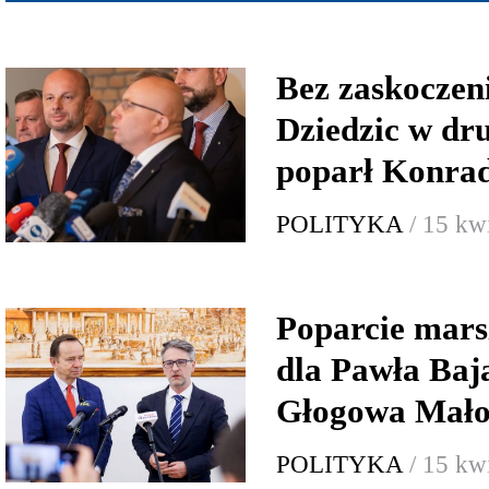
Bez zaskoczen
Dziedzic w dru
poparł Konrad
POLITYKA
/ 15 kw
Poparcie mars
dla Pawła Baj
Głogowa Mało
POLITYKA
/ 15 kw