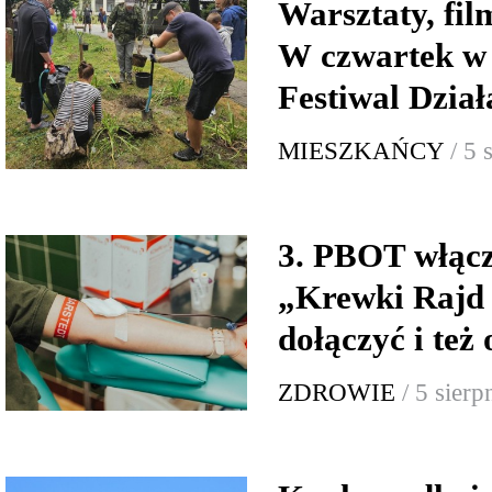
Warsztaty, fi
W czwartek w
Festiwal Dzia
MIESZKAŃCY
/ 5 
3. PBOT włącz
„Krewki Rajd
dołączyć i też
ZDROWIE
/ 5 sier