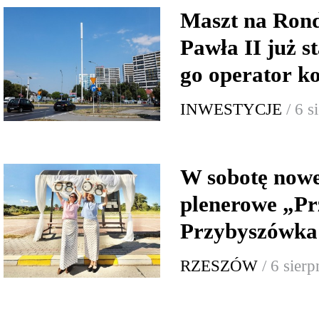
Maszt na Rond
Pawła II już s
go operator 
INWESTYCJE
/ 6 
W sobotę now
plenerowe „Pr
Przybyszówka:
RZESZÓW
/ 6 sier