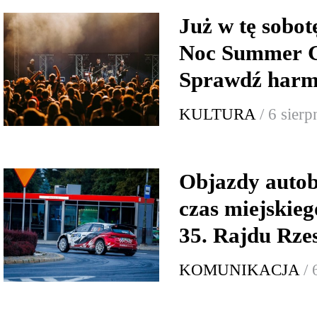
Już w tę sobo
Noc Summer G
Sprawdź har
KULTURA
/ 6 sier
Objazdy auto
czas miejskie
35. Rajdu Rze
KOMUNIKACJA
/ 