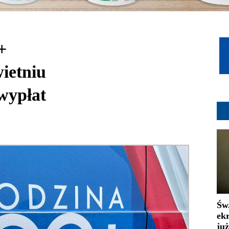
+
ietniu
wypłat
Św
ek
już