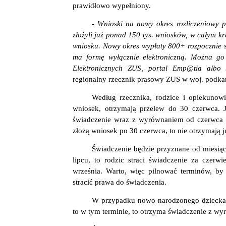
prawidłowo wypełniony.
- Wnioski na nowy okres rozliczeniowy 
złożyli już ponad 150 tys. wniosków, w całym 
wniosku. Nowy okres wypłaty 800+ rozpocznie s
ma formę wyłącznie elektroniczną. Można go
Elektronicznych ZUS, portal Emp@tia albo
regionalny rzecznik prasowy ZUS w woj. podka
Według rzecznika, rodzice i opiekunow
wniosek, otrzymają przelew do 30 czerwca. 
świadczenie wraz z wyrównaniem od czerwca o
złożą wniosek po 30 czerwca, to nie otrzymają
Świadczenie będzie przyznane od miesiąc
lipcu, to rodzic straci świadczenie za czerw
września. Warto, więc pilnować terminów, by
stracić prawa do świadczenia.
W przypadku nowo narodzonego dziecka ro
to w tym terminie, to otrzyma świadczenie z w