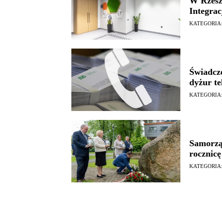
W Rzesz
Integra
KATEGORIA
Świadcze
dyżur t
KATEGORIA
Samorzą
rocznicę
KATEGORIA