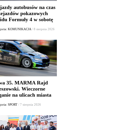
jazdy autobusów na czas
zejazdów pokazowych
lidu Formuły 4 w sobotę
egoria: KOMUNIKACJA
/ 8 sierpnia 2026
wa 35. MARMA Rajd
eszowski. Wieczorne
ganie na ulicach miasta
goria: SPORT
/ 7 sierpnia 2026