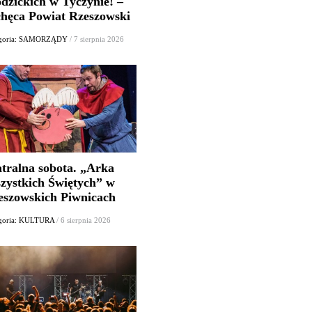
dzickich w Tyczynie! –
chęca Powiat Rzeszowski
egoria: SAMORZĄDY
/ 7 sierpnia 2026
atralna sobota. „Arka
zystkich Świętych” w
eszowskich Piwnicach
goria: KULTURA
/ 6 sierpnia 2026