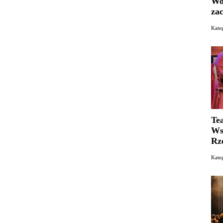
Wo
za
Kat
Te
Ws
Rz
Kate