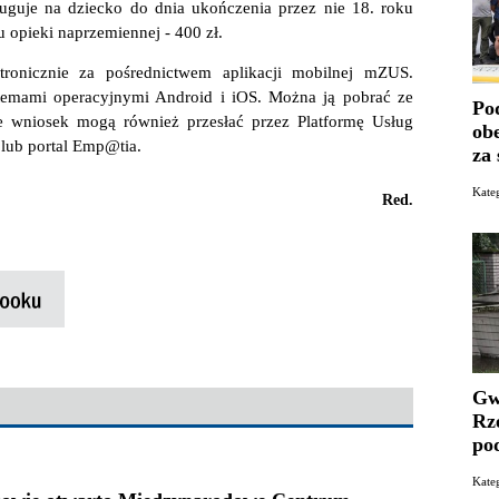
guje na dziecko do dnia ukończenia przez nie 18. roku
 opieki naprzemiennej - 400 zł.
ronicznie za pośrednictwem aplikacji mobilnej mZUS.
stemami operacyjnymi Android i iOS. Można ją pobrać ze
Po
e wniosek mogą również przesłać przez Platformę Usług
ob
lub portal Emp@tia.
za
Kate
Red.
Gw
Rz
po
Kat