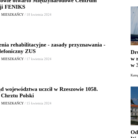
owie otwarto Międzynarodowe Centrum
cji FENIKS
: MIESZKAŃCY
/ 18 kwietnia 2024
nia rehabilitacyjne - zasady przyznawania -
elefoniczny ZUS
Dr
w 
: MIESZKAŃCY
/ 17 kwietnia 2024
w 
Kat
d województwa uczcił w Rzeszowie 1058.
 Chrztu Polski
: MIESZKAŃCY
/ 15 kwietnia 2024
Od