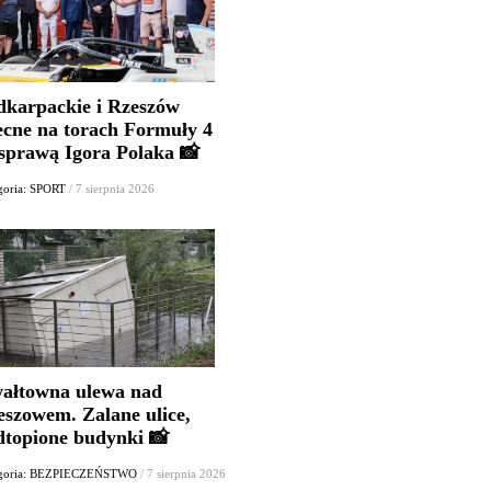
dkarpackie i Rzeszów
ecne na torach Formuły 4
 sprawą Igora Polaka 📸
goria: SPORT
/ 7 sierpnia 2026
ałtowna ulewa nad
eszowem. Zalane ulice,
dtopione budynki 📸
egoria: BEZPIECZEŃSTWO
/ 7 sierpnia 2026