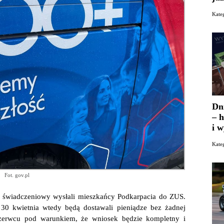
Kate
Dn
– h
i 
Kate
Fot. gov.pl
 świadczeniowy wysłali mieszkańcy Podkarpacia do ZUS.
 30 kwietnia wtedy będą dostawali pieniądze bez żadnej
czerwcu pod warunkiem, że wniosek będzie kompletny i