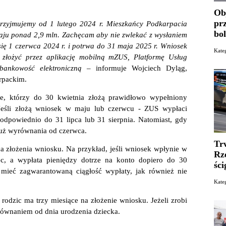
Ob
pr
przyjmujemy od 1 lutego 2024 r. Mieszkańcy Podkarpacia
bo
kraju ponad 2,9 mln. Zachęcam aby nie zwlekać z wysłaniem
ię 1 czerwca 2024 r. i potrwa do 31 maja 2025 r. Wniosek
Kat
 złożyć przez aplikację mobilną mZUS, Platformę Usług
 bankowość elektroniczną –
informuje Wojciech Dyląg,
rpackim.
ie, którzy do 30 kwietnia złożą prawidłowo wypełniony
Jeśli złożą wniosek w maju lub czerwcu - ZUS wypłaci
dpowiednio do 31 lipca lub 31 sierpnia. Natomiast, gdy
 już wyrównania od czerwca.
Tr
a złożenia wniosku. Na przykład, jeśli wniosek wpłynie w
Rz
iec, a wypłata pieniędzy dotrze na konto dopiero do 30
ści
 mieć zagwarantowaną ciągłość wypłaty, jak również nie
Kate
dzic ma trzy miesiące na złożenie wniosku. Jeżeli zrobi
yrównaniem od dnia urodzenia dziecka.